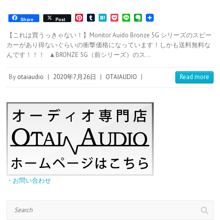
P
T
H
P
L
E
Share
Post
i
u
a
o
i
v
n
m
t
c
n
e
【これは買うっきゃない！】Monitor Auido Bronze 5G シリーズのスピー
t
b
e
k
e
r
カーがあり得ないぐらいの衝撃価格になっています！しかも送料無料な
e
l
n
e
n
んです！！！ ▲BRONZE 5G（前シリーズ）のス…
r
r
a
t
o
e
t
s
e
By
otaiaudio
|
2020年7月26日
|
OTAIAUDIO
|
Read more
t
・お問い合わせ
Search