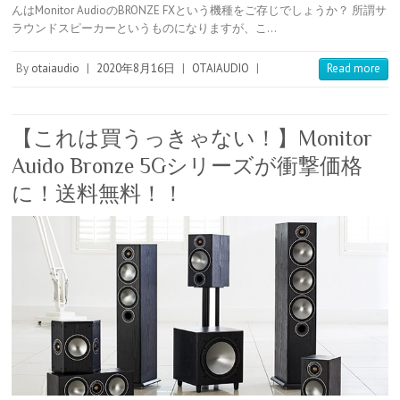
t
b
e
k
e
r
んはMonitor AudioのBRONZE FXという機種をご存じでしょうか？ 所謂サ
e
l
n
e
n
ラウンドスピーカーというものになりますが、こ…
r
r
a
t
o
e
t
s
e
By
otaiaudio
|
2020年8月16日
|
OTAIAUDIO
|
Read more
t
【これは買うっきゃない！】Monitor
Auido Bronze 5Gシリーズが衝撃価格
に！送料無料！！