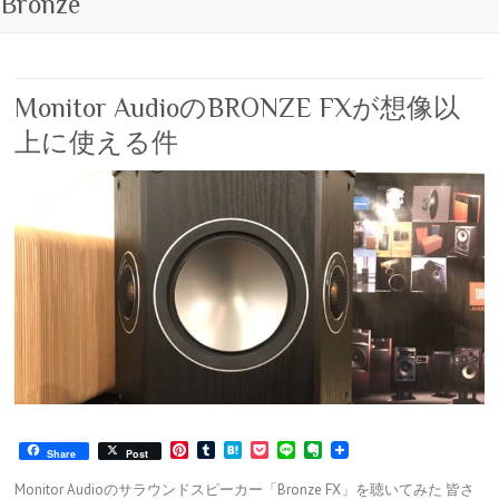
Bronze
Monitor AudioのBRONZE FXが想像以
上に使える件
P
T
H
P
L
E
Share
Post
i
u
a
o
i
v
n
m
t
c
n
e
Monitor Audioのサラウンドスピーカー「Bronze FX」を聴いてみた 皆さ