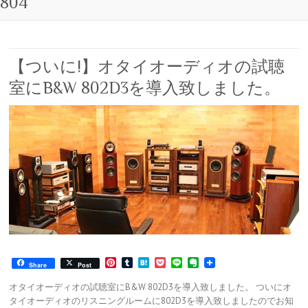
804
【ついに!】オタイオーディオの試聴
室にB&W 802D3を導入致しました。
P
T
H
P
L
E
Share
Post
i
u
a
o
i
v
n
m
t
c
n
e
オタイオーディオの試聴室にB&W 802D3を導入致しました。 ついにオ
t
b
e
k
e
r
タイオーディオのリスニングルームに802D3を導入致しましたのでお知
e
l
n
e
n