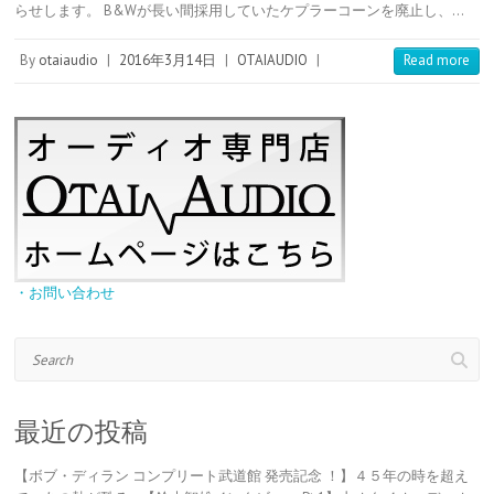
らせします。 B&Wが長い間採用していたケプラーコーンを廃止し、…
r
r
a
t
o
e
t
s
e
By
otaiaudio
|
2016年3月14日
|
OTAIAUDIO
|
Read more
t
・お問い合わせ
Search
最近の投稿
【ボブ・ディラン コンプリート武道館 発売記念 ！】４５年の時を超え