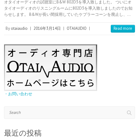
n
m
t
c
n
e
オタイオーディオの試聴室にB&W 802D3を導入致しました。 ついにオ
t
b
e
k
e
r
タイオーディオのリスニングルームに802D3を導入致しましたのでお知
e
l
n
e
n
らせします。 B&Wが長い間採用していたケプラーコーンを廃止し、…
r
r
a
t
o
e
t
s
e
By
otaiaudio
|
2016年3月14日
|
OTAIAUDIO
|
Read more
t
・お問い合わせ
Search
最近の投稿