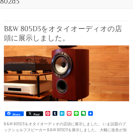
802d3
B&W 805D3をオタイオーディオの店
頭に展示しました。
P
T
H
P
L
E
Share
Post
i
u
a
o
i
v
n
m
t
c
n
e
B&W 805D3をオタイオーディオの店頭に展示しました。 いま話題のブ
t
b
e
k
e
r
ックシェルフスピーカー B&W 805D3を展示しました。 大幅に改良が加
e
l
n
e
n