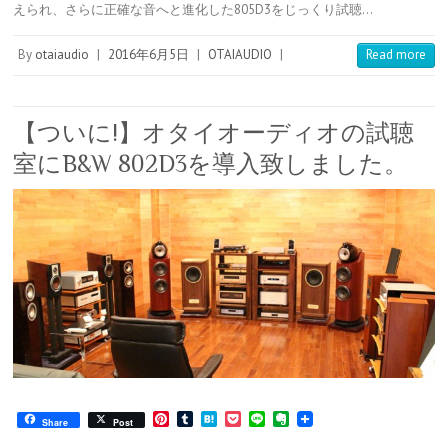
えられ、さらに正確な音へと進化した805D3をじっくり試聴…
r
r
a
t
o
e
t
s
e
By
otaiaudio
|
2016年6月5日
|
OTAIAUDIO
|
Read more
t
【ついに!】オタイオーディオの試聴
室にB&W 802D3を導入致しました。
P
T
H
P
L
E
Share
Post
i
u
a
o
i
v