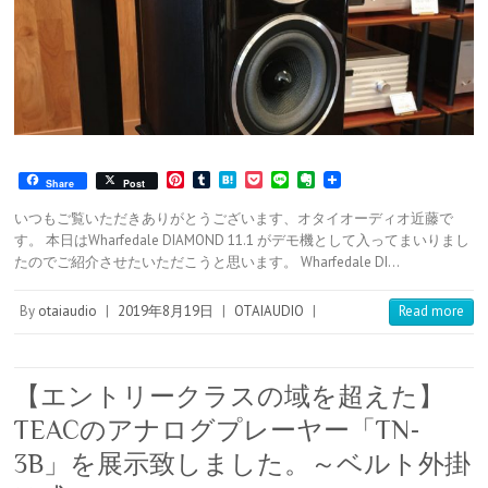
P
T
H
P
L
E
Share
Post
i
u
a
o
i
v
n
m
t
c
n
e
いつもご覧いただきありがとうございます、オタイオーディオ近藤で
t
b
e
k
e
r
す。 本日はWharfedale DIAMOND 11.1 がデモ機として入ってまいりまし
e
l
n
e
n
たのでご紹介させたいただこうと思います。 Wharfedale DI…
r
r
a
t
o
e
t
s
e
By
otaiaudio
|
2019年8月19日
|
OTAIAUDIO
|
Read more
t
【エントリークラスの域を超えた】
TEACのアナログプレーヤー「TN-
3B」を展示致しました。～ベルト外掛