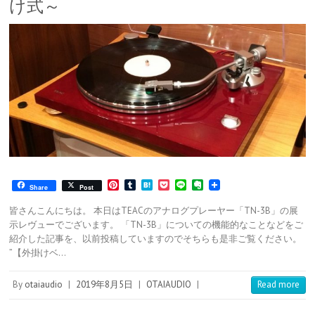
け式～
P
T
H
P
L
E
Share
Post
i
u
a
o
i
v
n
m
t
c
n
e
皆さんこんにちは。 本日はTEACのアナログプレーヤー「TN-3B」の展
t
b
e
k
e
r
示レヴューでございます。 「TN-3B」についての機能的なことなどをご
e
l
n
e
n
紹介した記事を、以前投稿していますのでそちらも是非ご覧ください。
r
r
a
t
o
e
t
”【外掛けベ…
s
e
t
By
otaiaudio
|
2019年8月5日
|
OTAIAUDIO
|
Read more