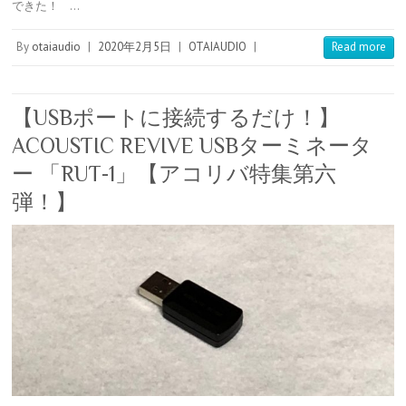
できた！ …
r
r
a
t
o
e
t
s
e
By
otaiaudio
|
2020年2月5日
|
OTAIAUDIO
|
Read more
t
【USBポートに接続するだけ！】
ACOUSTIC REVIVE USBターミネータ
ー 「RUT-1」【アコリバ特集第六
弾！】