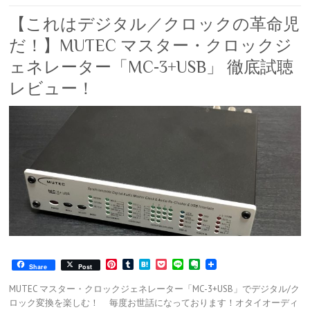
【これはデジタル／クロックの革命児
だ！】MUTEC マスター・クロックジ
ェネレーター「MC-3+USB」 徹底試聴
レビュー！
P
T
H
P
L
E
Share
Post
i
u
a
o
i
v
n
m
t
c
n
e
MUTEC マスター・クロックジェネレーター「MC-3+USB」でデジタル/ク
t
b
e
k
e
r
ロック変換を楽しむ！ 毎度お世話になっております！オタイオーディ
e
l
n
e
n