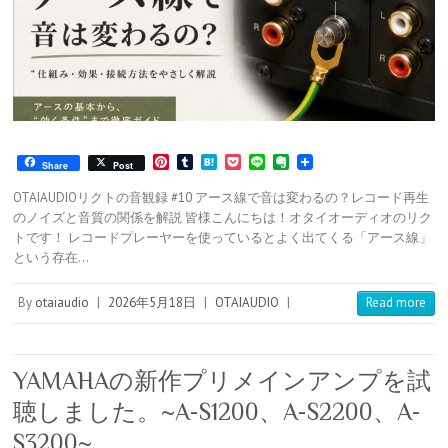
P
T
H
P
L
E
Share
Post
i
u
a
o
i
v
n
m
t
c
n
e
OTAIAUDIOリクトの音観録 #10 アース線で音は変わるの？レコード再生
t
b
e
k
e
r
のノイズと音質の関係を解説 皆様こんにちは！オタイオーディオのリク
e
l
n
e
n
トです！ レコードプレーヤーを使っているとよく出てくる「アース線」
r
r
a
t
o
e
t
という存在…
s
e
t
By
otaiaudio
|
2026年5月18日
|
OTAIAUDIO
|
Read more
YAMAHAの新作プリメインアンプを試
聴しました。~A-S1200、A-S2200、A-
S3200~