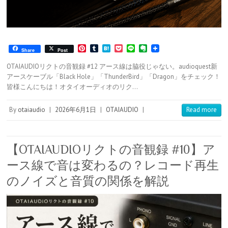
P
T
H
P
L
E
Share
Post
i
u
a
o
i
v
n
m
t
c
n
e
OTAIAUDIOリクトの音観録 #12 アース線は脇役じゃない。audioquest新
t
b
e
k
e
r
アースケーブル「Black Hole」「ThunderBird」「Dragon」をチェック！
e
l
n
e
n
皆様こんにちは！オタイオーディオのリク…
r
r
a
t
o
e
t
s
e
By
otaiaudio
|
2026年6月1日
|
OTAIAUDIO
|
Read more
t
【OTAIAUDIOリクトの音観録 #10】ア
ース線で音は変わるの？レコード再生
のノイズと音質の関係を解説