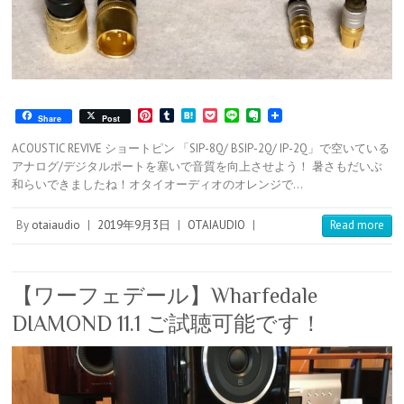
P
T
H
P
L
E
Share
Post
i
u
a
o
i
v
n
m
t
c
n
e
ACOUSTIC REVIVE ショートピン 「SIP-8Q/ BSIP-2Q/ IP-2Q」で空いている
t
b
e
k
e
r
アナログ/デジタルポートを塞いで音質を向上させよう！ 暑さもだいぶ
e
l
n
e
n
和らいできましたね！オタイオーディオのオレンジで…
r
r
a
t
o
e
t
s
e
By
otaiaudio
|
2019年9月3日
|
OTAIAUDIO
|
Read more
t
【ワーフェデール】Wharfedale
DIAMOND 11.1 ご試聴可能です！