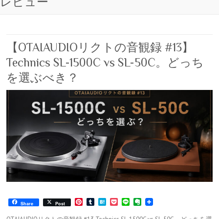
レビュー
【OTAIAUDIOリクトの音観録 #13】
Technics SL-1500C vs SL-50C。どっち
を選ぶべき？
P
T
H
P
L
E
Share
Post
i
u
a
o
i
v
n
m
t
c
n
e