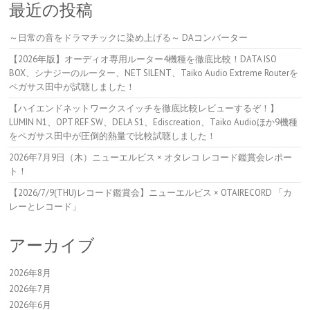
最近の投稿
～日常の音をドラマチックに染め上げる～ DAコンバーター
【2026年版】オーディオ専用ルーター4機種を徹底比較！DATA ISO
BOX、シナジーのルーター、NET SILENT、Taiko Audio Extreme Routerを
ペガサス田中が試聴しました！
【ハイエンドネットワークスイッチを徹底比較レビューするぞ！】
LUMIN N1、OPT REF SW、DELA S1、Ediscreation、Taiko Audioほか9機種
をペガサス田中が圧倒的熱量で比較試聴しました！
2026年7月9日（木）ニューエルビス × オタレコ レコード鑑賞会レポー
ト！
【2026/7/9(THU)レコード鑑賞会】ニューエルビス × OTAIRECORD 「カ
レーとレコード」
アーカイブ
2026年8月
2026年7月
2026年6月