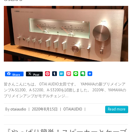
P
T
H
P
L
E
Share
Post
i
u
a
o
i
v
n
m
t
c
n
e
皆さんこんにちは。 OTAI AUDIO太田です。 YAMAHAの新プリメインア
t
b
e
k
e
r
ンプA-S1200、A-S2200、A-S3200を試聴しました。 2020年、YAMAHAの
e
l
n
e
n
プリメインアンプがモデルチェンジ…
r
r
a
t
o
e
t
s
e
By
otaiaudio
|
2020年8月15日
|
OTAIAUDIO
|
Read more
t