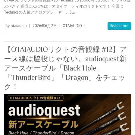
OTAIAUDIOリクトの音観録 #13 Technics SL-1500C vs SL-50C。どっちを選
t
b
e
k
e
r
ぶべき？ 皆様こんにちは！オタイオーディオのリクトです！ 今回は
e
l
n
e
n
Technicsの人気アナログプレーヤー、SL-…
r
r
a
t
o
e
t
s
e
By
otaiaudio
|
2026年6月2日
|
OTAIAUDIO
|
Read more
t
【OTAIAUDIOリクトの音観録 #12】ア
ース線は脇役じゃない。audioquest新
アースケーブル「Black Hole」
「ThunderBird」「Dragon」をチェッ
ク！