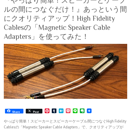
『やっぱり簡単！スピーカーとケーブ
ルの間につなぐだけ！』あっという間
にクオリティアップ！High Fidelity
Cablesの「Magnetic Speaker Cable
Adapters」を使ってみた！
P
T
H
P
L
E
Share
Post
i
u
a
o
i
v
n
m
t
c
n
e
やっぱり簡単！スピーカーとスピーカーケーブル間につなぐHigh Fidelity
t
b
e
k
e
r
Cablesの「Magnetic Speaker Cable Adapters」で、クオリティアップが
e
l
n
e
n