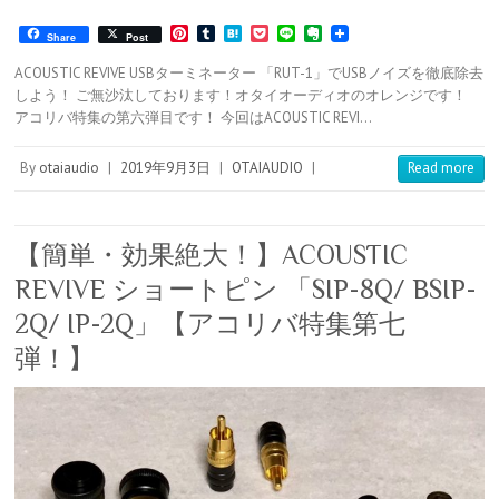
P
T
H
P
L
E
Share
Post
i
u
a
o
i
v
n
m
t
c
n
e
ACOUSTIC REVIVE USBターミネーター 「RUT-1」でUSBノイズを徹底除去
t
b
e
k
e
r
しよう！ ご無沙汰しております！オタイオーディオのオレンジです！
e
l
n
e
n
アコリバ特集の第六弾目です！ 今回はACOUSTIC REVI…
r
r
a
t
o
e
t
s
e
By
otaiaudio
|
2019年9月3日
|
OTAIAUDIO
|
Read more
t
【簡単・効果絶大！】ACOUSTIC
REVIVE ショートピン 「SIP-8Q/ BSIP-
2Q/ IP-2Q」【アコリバ特集第七
弾！】