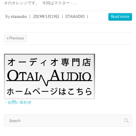
オのオレンジです。 今回はマスター・…
r
r
a
t
o
e
t
s
e
By
otaiaudio
|
2019年5月19日
|
OTAIAUDIO
|
Read more
t
« Previous
・お問い合わせ
Search