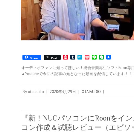
P
T
H
P
L
E
Share
Post
i
u
a
o
i
v
n
m
t
c
n
e
オーディオファンに知ってほしい！統合音楽再生ソフトRoon
t
b
e
k
e
r
▲Youtubeで今回の記事の元となった動画を配信しています！！！
e
l
n
e
n
r
r
a
t
o
e
t
s
e
By
otaiaudio
|
2020年3月29日
|
OTAIAUDIO
|
t
『新！NUCパソコンにRoonをイ
コン作成＆試聴レビュー（エピソ