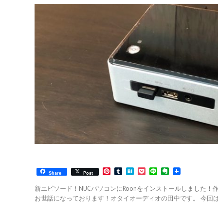
P
T
H
P
L
E
Share
Post
i
u
a
o
i
v
n
m
t
c
n
e
新エピソード！NUCパソコンにRoonをインストールしました
t
b
e
k
e
r
お世話になっております！オタイオーディオの田中です。 今回
e
l
n
e
n
r
r
a
t
o
e
t