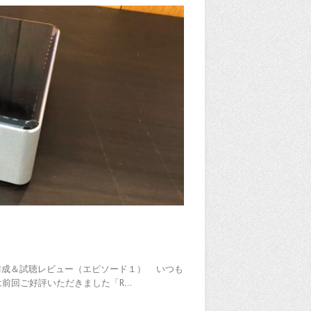
！作成＆試聴レビュー（エピソード１） いつも
は前回ご好評いただきました「R…