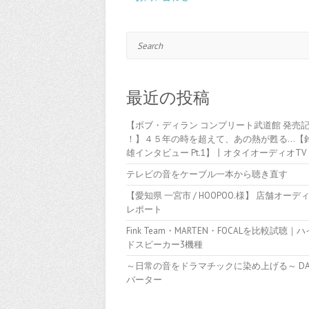
Search
最近の投稿
【ボブ・ディラン コンプリート武道館 発売
！】４５年の時を超えて、あの熱が甦る…【
雄インタビュー Pt.1】丨オタイオーディオTV
テレビの音をケーブル一本から聴き直す
【愛知県 一宮市 / HOOPOO.様】 店舗オーデ
レポート
Fink Team・MARTEN・FOCALを比較試聴｜
ドスピーカー3機種
～日常の音をドラマチックに染め上げる～ D
バーター