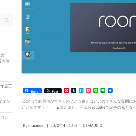
記念
鈴木智
ィオ施工
P
T
H
P
L
E
Share
Post
i
u
a
o
i
v
n
m
t
c
n
e
Roonって結局何ができるの？どう使えばいいの？そんな疑問にお
ハイエン
t
b
e
k
e
r
いいんです！！！ ▲またまた、今回もYoutubeで記事の元とな
e
l
n
e
n
r
r
a
t
o
Aコン
e
t
s
e
By
otaiaudio
|
2020年4月12日
|
OTAIAUDIO
|
t