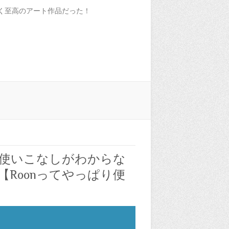
輝く至高のアート作品だった！
、使いこなしがわからな
【Roonってやっぱり便