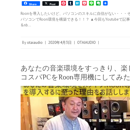
P
T
H
P
L
E
Share
Post
i
u
a
o
i
v
n
m
t
c
n
e
Roonを導入したいけど、パソコンのスキルに自信がない・・・
t
b
e
k
e
r
パソコンでRoon環境を構築できる！！？ ▲今回もYoutube
e
l
n
e
n
&nb…
r
r
a
t
o
e
t
s
e
t
By
otaiaudio
|
2020年4月3日
|
OTAIAUDIO
|
あなたの音楽環境をすっきり、楽し
コスパPCをRoon専用機にしてみ