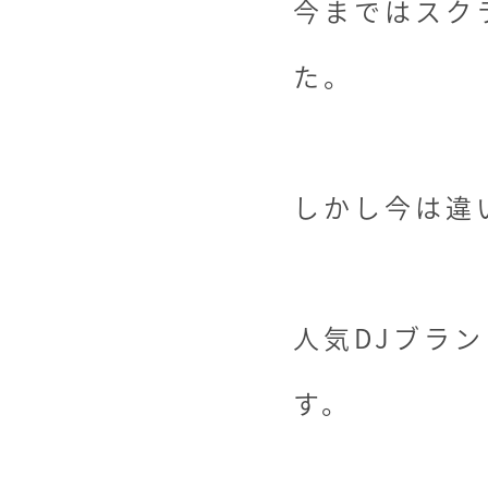
今まではスク
た。
しかし今は違
人気DJブラ
す。