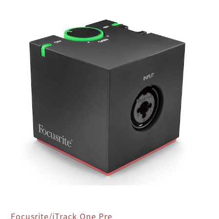
Focusrite/iTrack One Pre