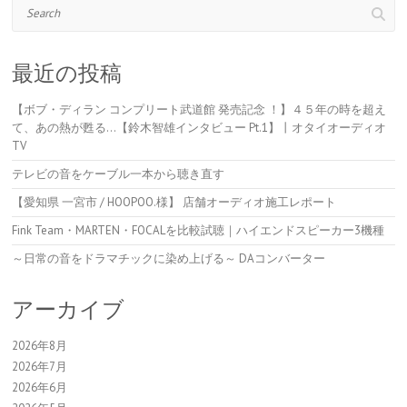
Search
最近の投稿
【ボブ・ディラン コンプリート武道館 発売記念 ！】４５年の時を超え
て、あの熱が甦る…【鈴木智雄インタビュー Pt.1】丨オタイオーディオ
TV
テレビの音をケーブル一本から聴き直す
【愛知県 一宮市 / HOOPOO.様】 店舗オーディオ施工レポート
Fink Team・MARTEN・FOCALを比較試聴｜ハイエンドスピーカー3機種
～日常の音をドラマチックに染め上げる～ DAコンバーター
アーカイブ
2026年8月
2026年7月
2026年6月