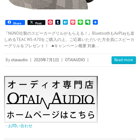
P
T
H
P
L
E
Share
Post
i
u
a
o
i
v
n
m
t
c
n
e
『NUNO社製のスピーカーグリルがもらえる！』BluetoothもAirPlayも楽
t
b
e
k
e
r
しめるTEAC WS-A70をご購入の上、ご応募いただいた方全員にスピーカ
e
l
n
e
n
ーグリルをプレゼント！ ■キャンペーン概要 対象…
r
r
a
t
o
e
t
s
e
By
otaiaudio
|
2020年7月1日
|
OTAIAUDIO
|
Read more
t
・お問い合わせ