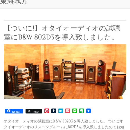
東海地方
【ついに!】オタイオーディオの試聴
室にB&W 802D3を導入致しました。
P
T
H
P
L
E
Share
Post
i
u
a
o
i
v
n
m
t
c
n
e
オタイオーディオの試聴室にB&W 802D3を導入致しました。 ついにオ
t
b
e
k
e
r
タイオーディオのリスニングルームに802D3を導入致しましたのでお知
e
l
n
e
n