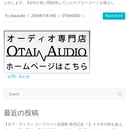
らせします。 B&Wが長い間採用していたケプラーコーンを廃止し、…
r
r
a
t
o
e
t
s
e
By
otaiaudio
|
2016年3月14日
|
OTAIAUDIO
|
Read more
t
・お問い合わせ
Search
最近の投稿
【ボブ・ディラン コンプリート武道館 発売記念 ！】４５年の時を超え