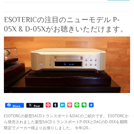
ESOTERICの注目のニューモデル P-
05X & D-05Xがお聴きいただけます。
P
T
H
P
L
E
Share
Post
i
u
a
o
i
v
n
m
t
c
n
e
ESOTERICの新型SACDトランスポート&DACのご紹介です。 ESOTERICか
t
b
e
k
e
r
ら発売されました新型SACDトランスポートP-05XとDACのD-05Xを期間
e
l
n
e
n
限定でメーカー様よりお借りしました。 今年(20…
r
r
a
t
o
e
t