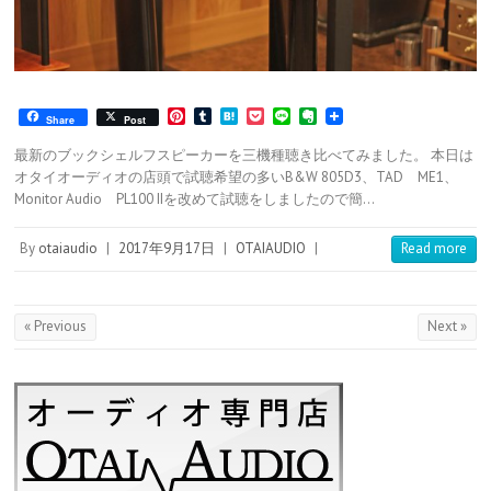
P
T
H
P
L
E
Share
Post
i
u
a
o
i
v
n
m
t
c
n
e
最新のブックシェルフスピーカーを三機種聴き比べてみました。 本日は
t
b
e
k
e
r
オタイオーディオの店頭で試聴希望の多いB&W 805D3、TAD ME1、
e
l
n
e
n
Monitor Audio PL100 IIを改めて試聴をしましたので簡…
r
r
a
t
o
e
t
s
e
By
otaiaudio
|
2017年9月17日
|
OTAIAUDIO
|
Read more
t
« Previous
Next »