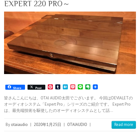
EXPERT 220 PRO～
P
T
H
P
L
E
Share
Post
i
u
a
o
i
v
n
m
t
c
n
e
皆さんこんにちは、OTAI AUDIO太田でございます。 今回はDEVIALETの
t
b
e
k
e
r
オーディオシステム「Expert Pro」シリーズのご紹介です。 Expert Pro
e
l
n
e
n
は、最先端技術を駆使したのオーディオシステムとして話…
r
r
a
t
o
e
t
s
e
By
otaiaudio
|
2020年1月25日
|
OTAIAUDIO
|
Read more
t