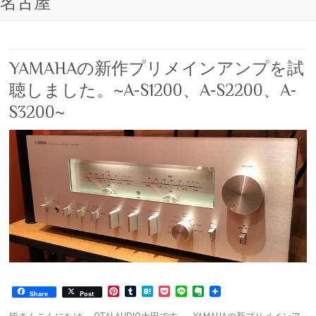
名古屋
YAMAHAの新作プリメインアンプを試
聴しました。~A-S1200、A-S2200、A-
S3200~
P
T
H
P
L
E
Share
Post
i
u
a
o
i
v
n
m
t
c
n
e