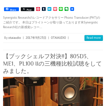
P
T
H
P
L
E
Share
Post
i
u
a
o
i
v
n
m
t
c
n
e
Synergistic Researchのレコードアクセサリー Phono Transducer (PHT)の
t
b
e
k
e
r
ご紹介です。 本日はブライトーンが取り扱っております米Synergistic
e
l
n
e
n
Research社の新感覚レコー…
r
r
a
t
o
e
t
s
e
By
otaiaudio
|
2017年9月23日
|
OTAIAUDIO
|
Read more
t
【ブックシェルフ対決!!】805D3、
ME1、PL100 IIの三機種比較試聴をして
みました。