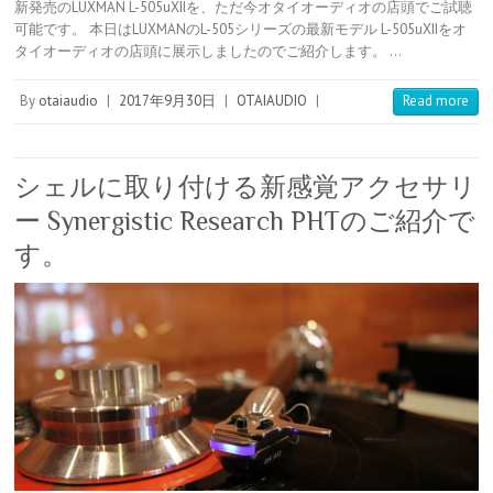
n
m
t
c
n
e
新発売のLUXMAN L-505uXIIを、ただ今オタイオーディオの店頭でご試聴
t
b
e
k
e
r
可能です。 本日はLUXMANのL-505シリーズの最新モデル L-505uXIIをオ
e
l
n
e
n
タイオーディオの店頭に展示しましたのでご紹介します。 …
r
r
a
t
o
e
t
s
e
By
otaiaudio
|
2017年9月30日
|
OTAIAUDIO
|
Read more
t
シェルに取り付ける新感覚アクセサリ
ー Synergistic Research PHTのご紹介で
す。