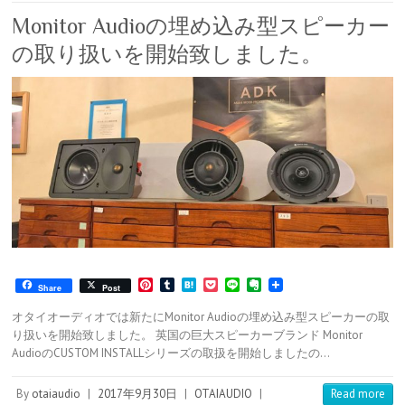
Monitor Audioの埋め込み型スピーカー
の取り扱いを開始致しました。
P
T
H
P
L
E
Share
Post
i
u
a
o
i
v
n
m
t
c
n
e
オタイオーディオでは新たにMonitor Audioの埋め込み型スピーカーの取
t
b
e
k
e
r
り扱いを開始致しました。 英国の巨大スピーカーブランド Monitor
e
l
n
e
n
AudioのCUSTOM INSTALLシリーズの取扱を開始しましたの…
r
r
a
t
o
e
t
s
e
By
otaiaudio
|
2017年9月30日
|
OTAIAUDIO
|
Read more
t