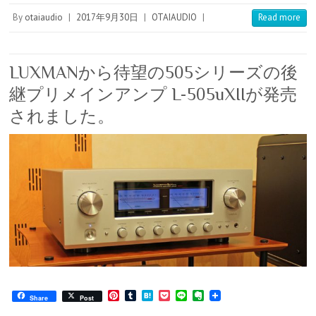
s
e
By
otaiaudio
|
2017年9月30日
|
OTAIAUDIO
|
Read more
t
LUXMANから待望の505シリーズの後
継プリメインアンプ L-505uXIIが発売
されました。
P
T
H
P
L
E
Share
Post
i
u
a
o
i
v