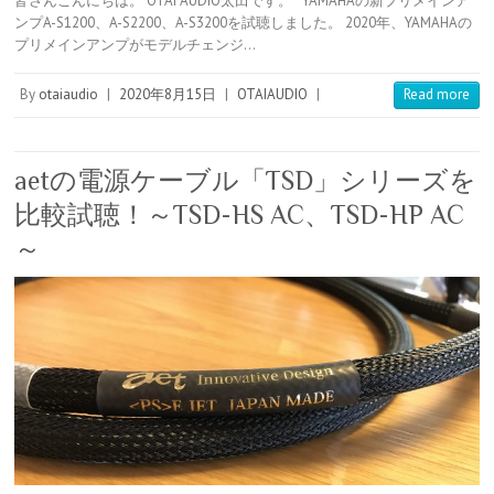
皆さんこんにちは。 OTAI AUDIO太田です。 YAMAHAの新プリメインア
t
b
e
k
e
r
ンプA-S1200、A-S2200、A-S3200を試聴しました。 2020年、YAMAHAの
e
l
n
e
n
プリメインアンプがモデルチェンジ…
r
r
a
t
o
e
t
s
e
By
otaiaudio
|
2020年8月15日
|
OTAIAUDIO
|
Read more
t
aetの電源ケーブル「TSD」シリーズを
比較試聴！～TSD-HS AC、TSD-HP AC
～