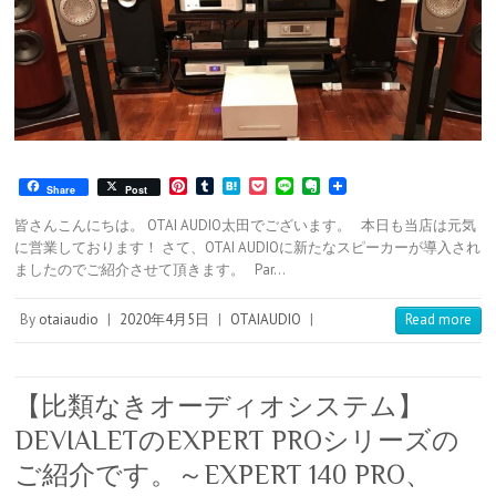
P
T
H
P
L
E
Share
Post
i
u
a
o
i
v
n
m
t
c
n
e
皆さんこんにちは。 OTAI AUDIO太田でございます。 本日も当店は元気
t
b
e
k
e
r
に営業しております！ さて、OTAI AUDIOに新たなスピーカーが導入され
e
l
n
e
n
ましたのでご紹介させて頂きます。 Par…
r
r
a
t
o
e
t
s
e
By
otaiaudio
|
2020年4月5日
|
OTAIAUDIO
|
Read more
t
【比類なきオーディオシステム】
DEVIALETのEXPERT PROシリーズの
ご紹介です。～EXPERT 140 PRO、