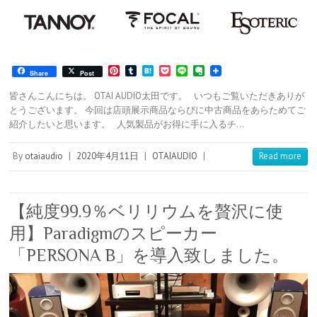
P
T
H
P
L
E
Share
Post
i
u
a
o
i
v
n
m
t
c
n
e
皆さんこんにちは。 OTAI AUDIO太田です。 いつもご覧いただきありが
t
b
e
k
e
r
とうございます。 今回は店頭展示商品ならびに中古商品をあらためてご
e
l
n
e
n
紹介したいと思います。 人気製品がお得に手に入るチ…
r
r
a
t
o
e
t
s
e
By
otaiaudio
|
2020年4月11日
|
OTAIAUDIO
|
Read more
t
【純度99.9％ベリリウムを贅沢に使
用】Paradigmのスピーカー
「PERSONA B」を導入致しました。