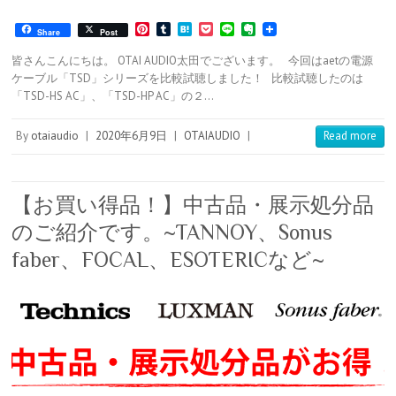
P
T
H
P
L
E
Share
Post
i
u
a
o
i
v
n
m
t
c
n
e
皆さんこんにちは。 OTAI AUDIO太田でございます。 今回はaetの電源
t
b
e
k
e
r
ケーブル「TSD」シリーズを比較試聴しました！ 比較試聴したのは
e
l
n
e
n
「TSD-HS AC」、「TSD-HP AC」の２…
r
r
a
t
o
e
t
s
e
By
otaiaudio
|
2020年6月9日
|
OTAIAUDIO
|
Read more
t
【お買い得品！】中古品・展示処分品
のご紹介です。~TANNOY、Sonus
faber、FOCAL、ESOTERICなど~