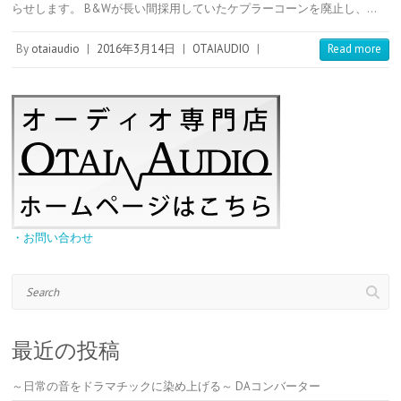
らせします。 B&Wが長い間採用していたケプラーコーンを廃止し、…
r
r
a
t
o
e
t
s
e
By
otaiaudio
|
2016年3月14日
|
OTAIAUDIO
|
Read more
t
・お問い合わせ
Search
最近の投稿
～日常の音をドラマチックに染め上げる～ DAコンバーター