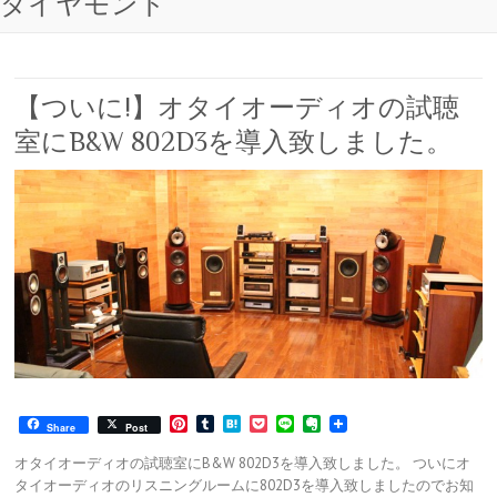
ダイヤモンド
【ついに!】オタイオーディオの試聴
室にB&W 802D3を導入致しました。
P
T
H
P
L
E
Share
Post
i
u
a
o
i
v
n
m
t
c
n
e
オタイオーディオの試聴室にB&W 802D3を導入致しました。 ついにオ
t
b
e
k
e
r
タイオーディオのリスニングルームに802D3を導入致しましたのでお知
e
l
n
e
n