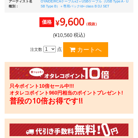
アーティスト名
OYAIDE/RCAケーブルx2＋USBケーブル（USB Type A - U
種別：
SB Type B）＋専用バック/d+ class B DJ SET
9,600
¥
価格
（税抜）
税込)
(¥
10,560
点
注文数
只今ポイント10倍セール中!!!
オタレコポイント
960
円相当のポイントプレゼント!
普段の10倍お得です!!