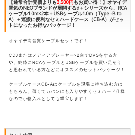
【通常合計売価よりも
3,500円
もお買い得！】オヤイデ
電気のNEOブランドが展開するd＋シリーズから、RCA
ケーブル1.0m×2本＋USBケーブル1.0m（Type -B to
A）＋運搬に便利なセミハードケース（CB-A）がセッ
トになったお得なパッケージ！
オヤイデ高音質ケーブルセットです！
CDJまたはメディアプレーヤー×2台でDVSをする方
や、純粋にRCAケーブルとUSBケーブルを買い足そう
と思われている方などにオススメのセットパッケージ！
ケーブルケースCB-Aはケーブルを現場に持ち込む方は
もちろん、薄くてカバンにも入りやすくセミハード仕様
なので小物入れとしても重宝します！