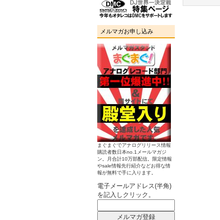
メルマガお申し込み
まぐまぐでアナログリリース情報
購読者数日本no.1メールマガジ
ン。月合計10万部配信。限定情報
やsale情報先行紹介などお得な情
報が無料で手に入ります。
電子メールアドレス(半角)
を記入しクリック。