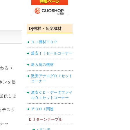
DJ機材・音楽機材
ＤＪ機材ＴＯＰ
爆安！！セールコーナー
新入荷の機材
わるユ
激安アナログＤＪセット
コーナー
ロホンを使
激安ＣＤ・データファイ
を提供しま
ルＤＪセットコーナー
ＰＣＤＪ関連
めデスク
ＤＪターンテーブル
ナッ
・タンテ