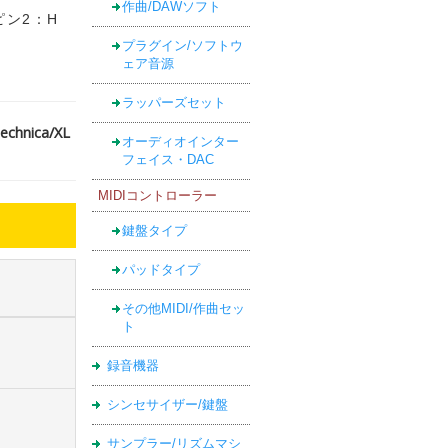
作曲/DAWソフト
ピン2：H
プラグイン/ソフトウ
ェア音源
ラッパーズセット
nica/XL
オーディオインター
フェイス・DAC
MIDIコントローラー
鍵盤タイプ
パッドタイプ
その他MIDI/作曲セッ
ト
録音機器
シンセサイザー/鍵盤
サンプラー/リズムマシ