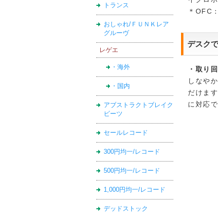
トランス
＊OFC：
おしゃれ/ＦＵＮＫレア
グルーヴ
デスク
レゲエ
・海外
・取り回
しなや
・国内
だけます
に対応
アブストラクトブレイク
ビーツ
セールレコード
300円均一/レコード
500円均一/レコード
1,000円均一/レコード
デッドストック