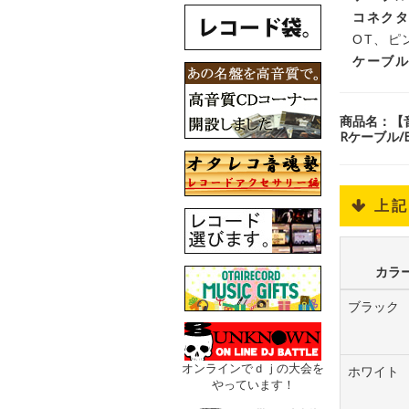
コネク
OT、ピン
ケーブ
商品名：【音
Rケーブル/BX
 上
カラ
ブラック
オンラインでｄｊの大会を
ホワイト
やっています！