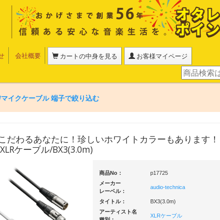
せ
会社概要
カートの中身を見る
お客様マイページ
/マイクケーブル 端子で絞り込む
こだわるあなたに！珍しいホワイトカラーもあります！】a
a/XLRケーブル/BX3(3.0m)
商品No：
p17725
メーカー
audio-technica
レーベル：
タイトル：
BX3(3.0m)
アーティスト名
XLRケーブル
種別：