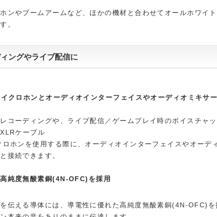
ロホンやブームアームなど、ほかの機材と合わせてオールホワイト
ます。
ディングやライブ配信に
マイクロホンとオーディオインターフェイスやオーディオミキサ
のレコーディングや、ライブ配信／ゲームプレイ時のボイスチャッ
XLRケーブル
クロホンを使用する際に、オーディオインターフェイスやオーデ
どと接続できます。
高純度無酸素銅(4N-OFC)を採用
を伝える導体には、導電性に優れた高純度無酸素銅(4N-OFC)を
ホン本来の音をありのままに伝達します。