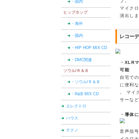
プ。
・国内
マイク
ヒップホップ
演出し
・海外
レコー
・国内
・HIP HOP MIX CD
・DMC関連
・XLR
可能
ソウル/Ｒ＆Ｂ
自宅で
・ソウル/Ｒ＆Ｂ
に便利な
。 マイ
・R&B MIX CD
サーな
エレクトロ
・導体に
ハウス
テクノ
音声信号
イクロ