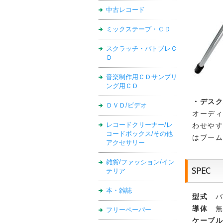
中古レコード
ミックステープ・ＣＤ
スクラッチ・バトブレＣ
Ｄ
音楽制作用ＣＤサンプリ
ング用ＣＤ
・デスク
ＤＶＤ/ビデオ
オーディ
レコードクリーナー/レ
わせやす
コードボックス/その他
はブーム
アクセサリー
雑貨/ファッション/イン
SPEC
テリア
本・雑誌
型式
バ
導体
無酸
フリーペーパー
ケーブ