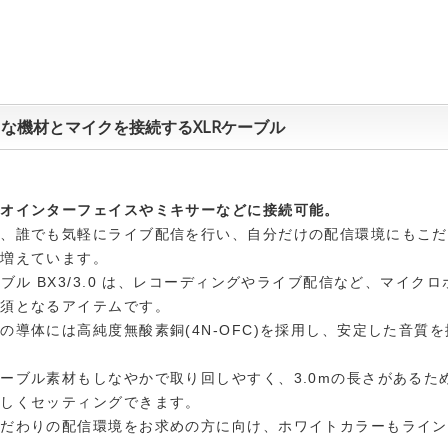
な機材とマイクを接続するXLRケーブル
ィオインターフェイスやミキサーなどに接続可能。
は、誰でも気軽にライブ配信を行い、自分だけの配信環境にもこだ
が増えています。
ーブル BX3/3.0 は、レコーディングやライブ配信など、マイク
必須となるアイテムです。
の導体には高純度無酸素銅(4N-OFC)を採用し、安定した音質
ーブル素材もしなやかで取り回しやすく、3.0mの長さがあるた
美しくセッティングできます。
こだわりの配信環境をお求めの方に向け、ホワイトカラーもライン