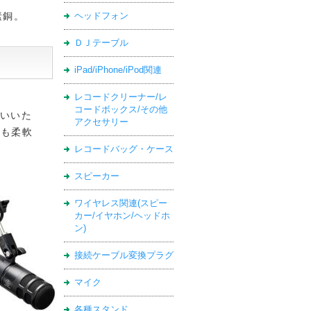
ヘッドフォン
酸素銅。
ＤＪテーブル
iPad/iPhone/iPod関連
レコードクリーナー/レ
コードボックス/その他
いいた
アクセサリー
にも柔軟
レコードバッグ・ケース
スピーカー
ワイヤレス関連(スピー
カー/イヤホン/ヘッドホ
ン)
接続ケーブル変換プラグ
マイク
各種スタンド