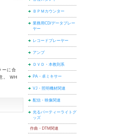
ＢＰＭカウンター
業務用CD/データプレー
ヤー
レコードプレーヤー
アンプ
ＤＶＤ・本教則系
ラーに合
PA・卓ミキサー
意。 WH
VJ・照明機材関連
配信・映像関連
光るパーティーライトグ
ッズ
作曲・DTM関連