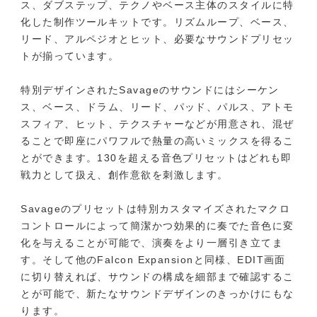
ス、ダブステップ、テクノやベース主体のスタイルに特
化した制作ツールキットです。リズムループ、ベース、
リード、アルペジオとヒット、必要なサウンドプリセッ
トが揃っています。
特別デザインされたSavageのサウンドにはシーケン
ス、ベース、ドラム、リード、パッド、パルス、アトモ
スフィア、ヒット、テクスチャーなどが用意され、混ぜ
ることで即座にパワフルで熱量の高いミックスを得るこ
とができます。130を超える音色プリセットはどれも即
戦力として扱え、創作意欲を刺激します。
Savageのプリセットは特別カスタマイズされたマクロ
コントロールによって簡潔かつ効果的に奏でた音色に変
化を与えることが可能で、演奏をより一層引き立てま
す。そして他のFalcon Expansionと同様、EDIT画面
に切り替えれば、サウンドの構成を細部まで確認するこ
とが可能で、新たなサウンドデザインのきっかけにもな
ります。