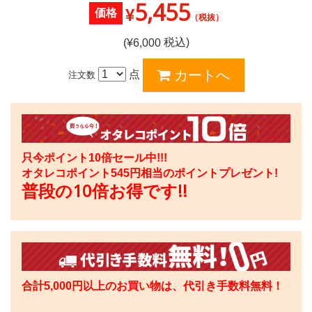
5,455
¥
価格
（税抜）
税込)
(¥
6,000
点
注文数
只今ポイント10倍セール中!!!
オタレコポイント
545
円相当のポイントプレゼント!
普段の10倍お得です!!
合計5,000円以上のお買い物は、代引き手数料無料！