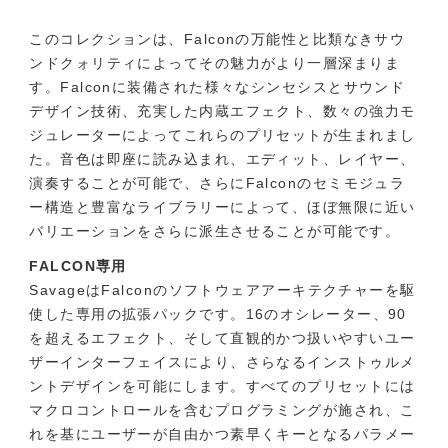
このコレクションは、Falconの万能性と比類なきサウ
ンドクォリティによってその魅力がより一層深まりま
す。Falconに装備された様々なシンセシスとサウンド
デザイン技術、充実した内蔵エフェクト、数々の強力モ
ジュレーターによってこれらのプリセットが生まれまし
た。音色は即座に読み込まれ、エディット、レイヤー、
演奏することが可能で、さらにFalconのセミモジュラ
ー構造と豊富なライブラリーによって、ほぼ無限に近い
バリエーションをさらに派生させることが可能です。
FALCON専用
SavageはFalconのソフトウェアアーキテクチャーを駆
使した専用の拡張パックです。16のオシレーター、90
を超えるエフェクト、そして直観的かつ扱いやすいユー
ザーインターフェイスにより、さらなるインストゥルメ
ントデザインを可能にします。すべてのプリセットには
マクロコントロールを含むプログラミングが施され、こ
れを基にユーザーが自由かつ素早くキーとなるパラメー