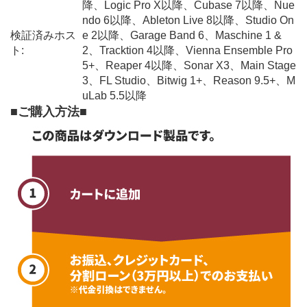
降、Logic Pro X以降、Cubase 7以降、Nue
ndo 6以降、Ableton Live 8以降、Studio On
検証済みホス
e 2以降、Garage Band 6、Maschine 1 &
ト:
2、Tracktion 4以降、Vienna Ensemble Pro
5+、Reaper 4以降、Sonar X3、Main Stage
3、FL Studio、Bitwig 1+、Reason 9.5+、M
uLab 5.5以降
■ご購入方法■