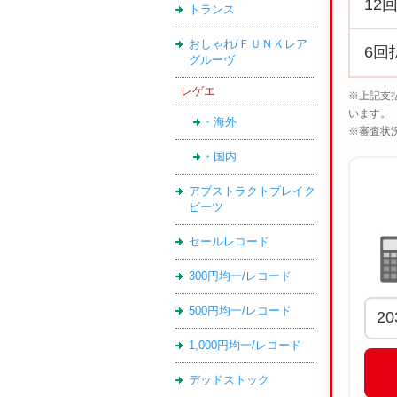
12
トランス
おしゃれ/ＦＵＮＫレア
6回
グルーヴ
レゲエ
※上記支
います。
・海外
※審査状
・国内
アブストラクトブレイク
ビーツ
セールレコード
300円均一/レコード
500円均一/レコード
1,000円均一/レコード
デッドストック