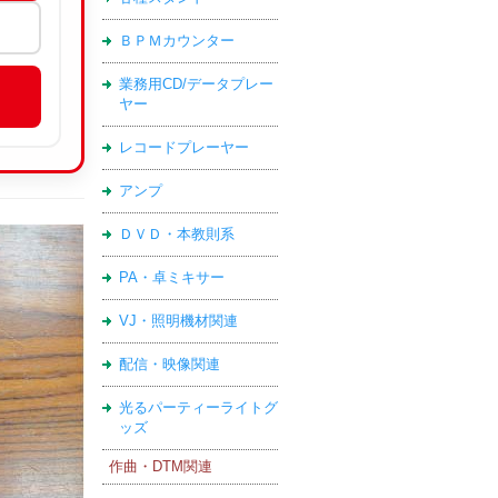
ＢＰＭカウンター
業務用CD/データプレー
ヤー
レコードプレーヤー
アンプ
ＤＶＤ・本教則系
PA・卓ミキサー
VJ・照明機材関連
配信・映像関連
光るパーティーライトグ
ッズ
作曲・DTM関連