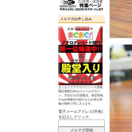
メルマガお申し込み
まぐまぐでアナログリリース情報
購読者数日本no.1メールマガジ
ン。月合計10万部配信。限定情報
やsale情報先行紹介などお得な情
報が無料で手に入ります。
電子メールアドレス(半角)
を記入しクリック。