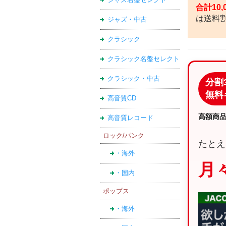
合計10
は送料
ジャズ・中古
クラシック
クラシック名盤セレクト
クラシック・中古
分割
無料
高音質CD
高額商
高音質レコード
ロック/パンク
たとえ
・海外
月々
・国内
ポップス
・海外