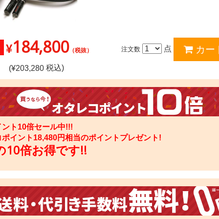
184,800
¥
点
注文数
（税抜）
税込)
(¥
203,280
ント10倍セール中!!!
コポイント
18,480
円相当のポイントプレゼント!
10倍お得です!!