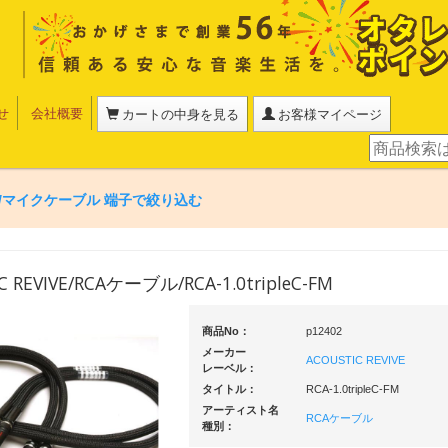
せ
会社概要
カートの中身を見る
お客様マイページ
/マイクケーブル 端子で絞り込む
C REVIVE/RCAケーブル/RCA-1.0tripleC-FM
商品No：
p12402
メーカー
ACOUSTIC REVIVE
レーベル：
タイトル：
RCA-1.0tripleC-FM
アーティスト名
RCAケーブル
種別：