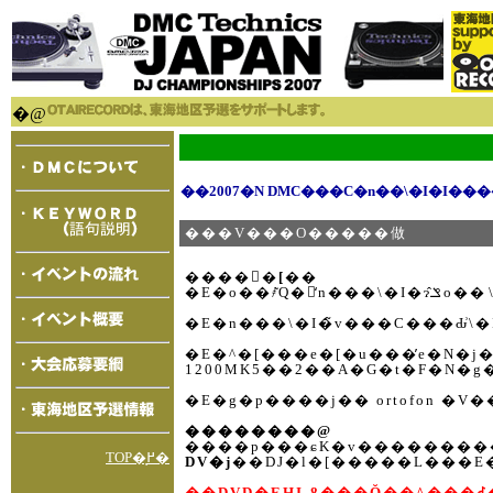
�@
���V���O�����做
�����[��
�E�^�[���e�[�u���̓e�N�j�
��������@
����p���ɕK�v���������ׂ
TOP�֖߂�
DV�j