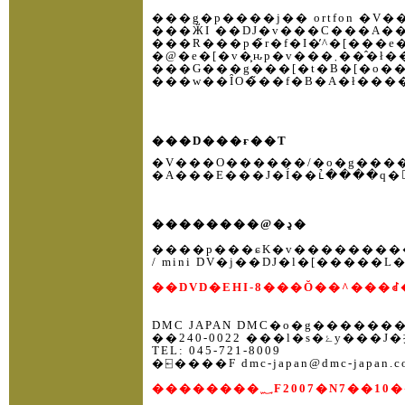
���R���p�̃r�f�I�̓^�[�
�@�e�[�v�͕
���D���ғ��T
�V���O������/�o�g�����
��������@�ڍ�
����p���ɕK�v���������ׂ
DMC JAPAN DMC�o�g������
TEL: 045-721-8009
�⍇����F dmc-japan@dmc-japan.c
��������؁F2007�N