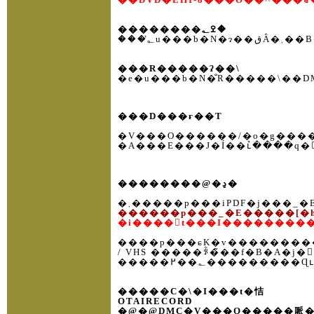
��������ߐ؂�
���؂
���R�����ʔ��\
���D���ғ��T
�V���O������/�o�g�����
��������@�ڍ�
�܂�����p���iPDF�j���
������p���_�E�����[�h
����p���ɕK�v���������ׂĖ
�����C�\�I���t�恄
OTAIRECORD
�@�@DMC�V���O�����哌�