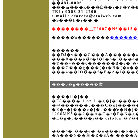
��481-0006
���m���k���É��s�F�V��
TEL: 0568-21-2700
e-mail : otareco@otaiweb.com
�S���F�r��܂�
��������؁F2007�N
���̑��̒n��̉�����
������
������
���R���p�̃r�f�I�̓^�[�
���o�g�����做
�����[��
�E8���� 1 on 1 �g�[�i�
�E�^�[���e�[�u���̓e�N�j�