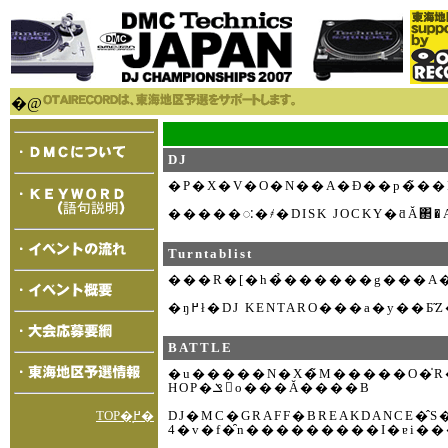
�@
DJ
�P�X�V�O�N��A�Đ��p�̃��
Turntablist
BATTLE
�u�����N�X�̃M�����O�̍R
HOP�𐶂ݏo���Ă����B
DJ�MC�GRAFF�BREAKDANCE�̂S�v�f�ɁA�gBATT
TOP�֖߂�
4�v�f�̑n���������I�ɐi