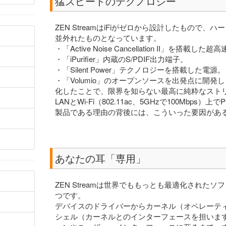
猛スピードのテクノロジー
ZEN StreamはiFiがゼロから設計したもので
並外れたものとなっています。
・「Active Noise Cancellation II」を搭載し
・「iPurifier」内蔵のS/PDIF出力端子。
・「Silent Power」テクノロジーを搭載した電源。
・「Volumio」のオープンソースを出発点に開発
化したことで、限界を知らない最高に純粋なスト
LANとWi-Fi（802.11ac、5GHzで100Mbps）
製品である理由の背後には、こういった要因があ
あなたの耳「専用」
ZEN Streamは世界でももっとも最適化された
つです。
デバイスのドライバーからカーネル（オペレーテ
シェル（カーネルとのインターフェースを担いま