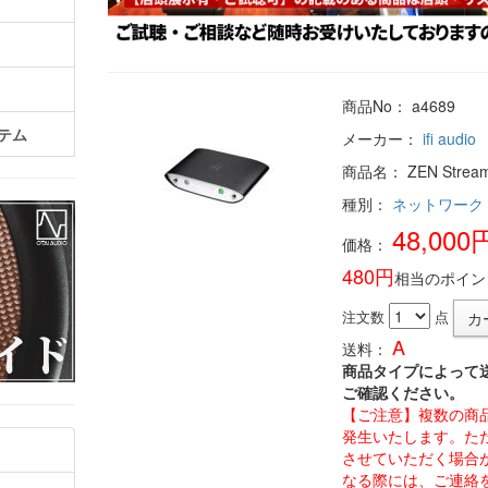
商品No： a4689
テム
メーカー：
ifi audio
商品名： ZEN Strea
種別：
ネットワーク
48,000
価格：
480円
相当のポイン
注文数
点
A
送料：
商品タイプによって
ご確認ください。
【ご注意】複数の商
発生いたします。た
させていただく場合
なる際には、ご連絡