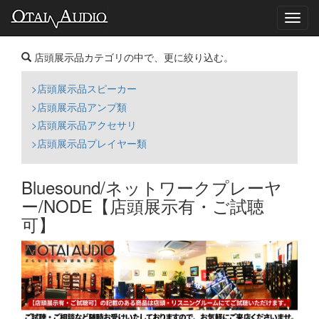
Toggl
navig
店頭展示品カテゴリの中で、更に絞り込む。
>店頭展示品スピーカー
>店頭展示品アンプ類
>店頭展示品アクセサリ
>店頭展示品プレイヤー類
Bluesound/ネットワークプレーヤ
ー/NODE【店頭展示有・ご試聴
可】