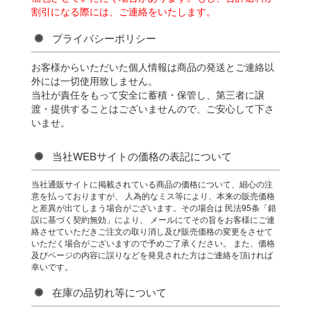
割引になる際には、ご連絡をいたします。
プライバシーポリシー
お客様からいただいた個人情報は商品の発送とご連絡以
外には一切使用致しません。
当社が責任をもって安全に蓄積・保管し、第三者に譲
渡・提供することはございませんので、ご安心して下さ
いませ。
当社WEBサイトの価格の表記について
当社通販サイトに掲載されている商品の価格について、細心の注
意を払っておりますが、 人為的なミス等により、本来の販売価格
と差異が出てしまう場合がございます。その場合は 民法95条「錯
誤に基づく契約無効」により、 メールにてその旨をお客様にご連
絡させていただきご注文の取り消し及び販売価格の変更をさせて
いただく場合がございますので予めご了承ください。 また、価格
及びページの内容に誤りなどを発見された方はご連絡を頂ければ
幸いです。
在庫の品切れ等について