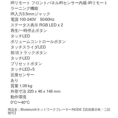
IRリモート フロントパネルIRセンサー内蔵-IRリモート
ラーニング機能
IR入力3.5mmジャック
電源 100-240V 50/60Hz
ステータス表示 RGB LED x 2
再生/一時停止ボタン
タッチLED
ボリュームコントロールボタン
タッチスライダLED
前/次トラックボタン
タッチLED
プリセットボタン
タッチLED×5
近接センサー
あり
質量 1.09 kg
外形寸法 220 x 46 x 146 mm
動作環境
0°C〜40°C
商品名：Bluesound/ネットワークプレーヤー/NODE【店頭展示有・ご試
聴可】