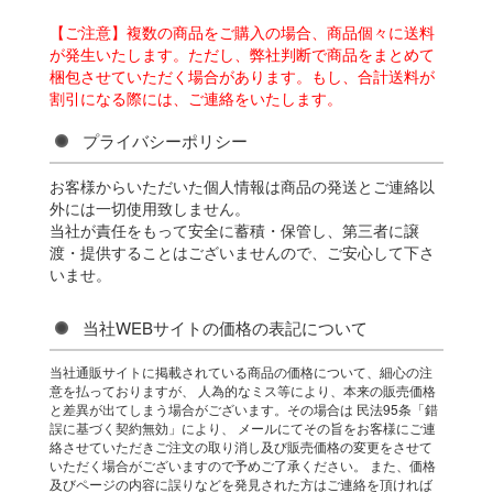
【ご注意】複数の商品をご購入の場合、商品個々に送料
が発生いたします。ただし、弊社判断で商品をまとめて
梱包させていただく場合があります。もし、合計送料が
割引になる際には、ご連絡をいたします。
プライバシーポリシー
お客様からいただいた個人情報は商品の発送とご連絡以
外には一切使用致しません。
当社が責任をもって安全に蓄積・保管し、第三者に譲
渡・提供することはございませんので、ご安心して下さ
いませ。
当社WEBサイトの価格の表記について
当社通販サイトに掲載されている商品の価格について、細心の注
意を払っておりますが、 人為的なミス等により、本来の販売価格
と差異が出てしまう場合がございます。その場合は 民法95条「錯
誤に基づく契約無効」により、 メールにてその旨をお客様にご連
絡させていただきご注文の取り消し及び販売価格の変更をさせて
いただく場合がございますので予めご了承ください。 また、価格
及びページの内容に誤りなどを発見された方はご連絡を頂ければ