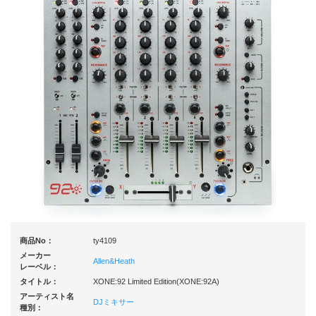
商品No：
ty4109
メーカー
Allen&Heath
レーベル：
タイトル：
XONE:92 Limited Edition(XONE:92A)
アーティスト名
DJミキサー
種別：