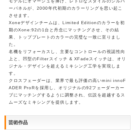
モデルにオマージュを捧げ、レトロなスタイルのシルバ
ーパネルが、2000年代初期のカラーリングを思い起こ
させます。
Xoneデザインチームは、Limited Editionのカラーを初
期のXone:92の1台と丹念にマッチングさせ、その結
果、トッププレートのカラーの完璧な一致に至りまし
た。
名機をリフォーカスし、主要なコントロールの視認性向
上と、凹型のFilterスイッチ & XFadeスイッチは、オリ
ジナル・デザインを超えるミキシング工学を実現しま
す。
クロスフェーダーは、業界で最も評価の高いmini innoF
ADER ProRを採用し、オリジナルの92フェーダーカー
ブにマッチングするように調整され、伝説を超越するス
ムーズなミキシングを提供します。
芸術作品