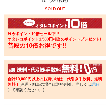
税込)
(¥
17,380
SOLD OUT
只今ポイント10倍セール中!!!
オタレコポイント
1,580
円相当のポイントプレゼント!
普段の10倍お得です!!
合計10,000円以上のお買い物は、代引き手数料、送料
無料！
(沖縄・離島の場合は送料割引。詳しくは
詳細
にて確認ください。)