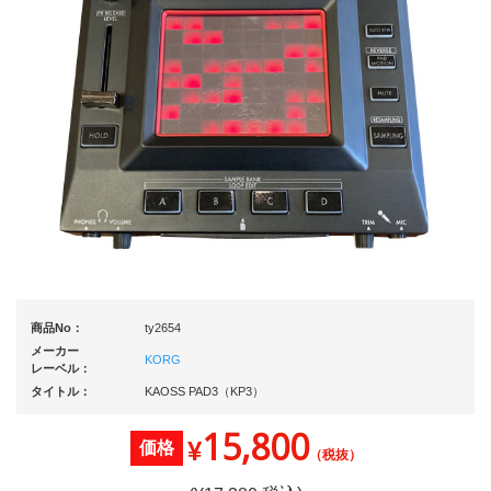
商品No：
ty2654
メーカー
KORG
レーベル：
タイトル：
KAOSS PAD3（KP3）
15,800
¥
価格
（税抜）