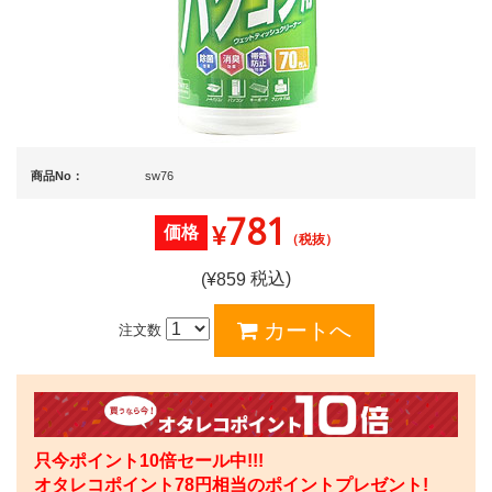
商品No：
sw76
781
¥
価格
（税抜）
税込)
(¥
859
注文数
只今ポイント10倍セール中!!!
オタレコポイント
78
円相当のポイントプレゼント!