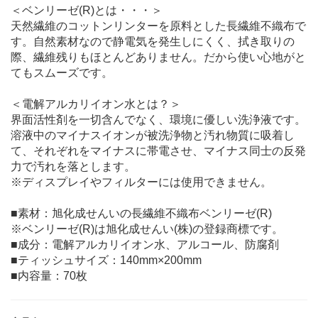
＜ベンリーゼ(R)とは・・・＞
天然繊維のコットンリンターを原料とした長繊維不織布で
す。自然素材なので静電気を発生しにくく、拭き取りの
際、繊維残りもほとんどありません。だから使い心地がと
てもスムーズです。
＜電解アルカリイオン水とは？＞
界面活性剤を一切含んでなく、環境に優しい洗浄液です。
溶液中のマイナスイオンが被洗浄物と汚れ物質に吸着し
て、それぞれをマイナスに帯電させ、マイナス同士の反発
力で汚れを落とします。
※ディスプレイやフィルターには使用できません。
■素材：旭化成せんいの長繊維不織布ベンリーゼ(R)
※ベンリーゼ(R)は旭化成せんい(株)の登録商標です。
■成分：電解アルカリイオン水、アルコール、防腐剤
■ティッシュサイズ：140mm×200mm
■内容量：70枚