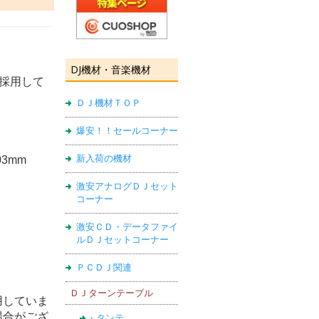
DJ機材・音楽機材
採用して
ＤＪ機材ＴＯＰ
爆安！！セールコーナー
新入荷の機材
03mm
激安アナログＤＪセット
コーナー
激安ＣＤ・データファイ
ルＤＪセットコーナー
ＰＣＤＪ関連
ＤＪターンテーブル
用していま
場合がござ
・タンテ