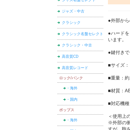
ジャズ・中古
●外部か
クラシック
●ハード
クラシック名盤セレクト
います。
クラシック・中古
●鍵付き
高音質CD
■サイズ： 
高音質レコード
■重量：約1
ロック/パンク
・海外
■材質：A
・国内
■対応機種
ポップス
＜使用上
・海外
※外部の
すが、鞄