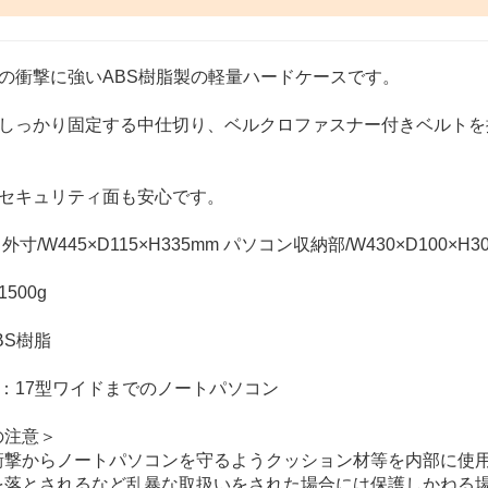
らの衝撃に強いABS樹脂製の軽量ハードケースです。
をしっかり固定する中仕切り、ベルクロファスナー付きベルトを
でセキュリティ面も安心です。
外寸/W445×D115×H335mm パソコン収納部/W430×D100×H3
500g
BS樹脂
：17型ワイドまでのノートパソコン
の注意＞
衝撃からノートパソコンを守るようクッション材等を内部に使
を落とされるなど乱暴な取扱いをされた場合には保護しかねる