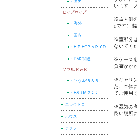
・国内
います。
ヒップホップ
※蓋内側
・海外
gです）
・国内
※蓋部分
ないでく
・HIP HOP MIX CD
・DMC関連
※ケース
負荷がか
ソウル/Ｒ＆Ｂ
※キャリ
・ソウル/Ｒ＆Ｂ
た、本体
・R&B MIX CD
てご使用
エレクトロ
※湿気の
良い場所
ハウス
テクノ