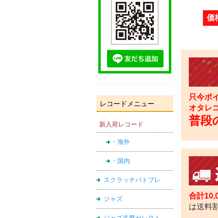
価
只今ポイ
レコードメニュー
オタレ
普段の
新入荷レコード
・海外
・国内
スクラッチバトブレ
合計10
ジャズ
は送料
ジャズ名盤セレクト