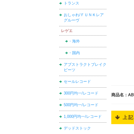
トランス
おしゃれ/ＦＵＮＫレア
グルーヴ
レゲエ
・海外
・国内
アブストラクトブレイク
ビーツ
セールレコード
300円均一/レコード
商品名：ABS
500円均一/レコード
1,000円均一/レコード
 上
デッドストック