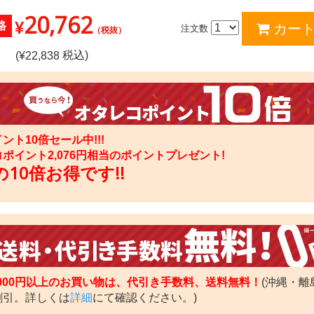
20,762
¥
格
注文数
（税抜）
税込)
(¥
22,838
ント10倍セール中!!!
コポイント
2,076
円相当のポイントプレゼント!
10倍お得です!!
,000円以上のお買い物は、代引き手数料、送料無料！
(沖縄・離
割引。詳しくは
詳細
にて確認ください。)