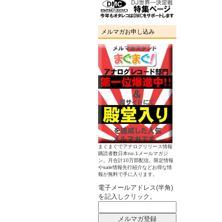
メルマガお申し込み
まぐまぐでアナログリリース情報
購読者数日本no.1メールマガジ
ン。月合計10万部配信。限定情報
やsale情報先行紹介などお得な情
報が無料で手に入ります。
電子メールアドレス(半角)
を記入しクリック。