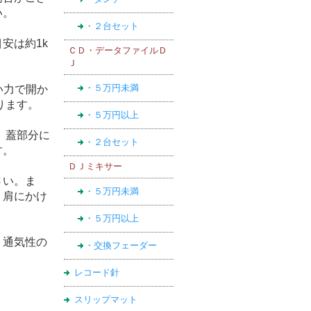
い。
・２台セット
安は約1k
ＣＤ・データファイルＤ
Ｊ
・５万円未満
い力で開か
ります。
・５万円以上
、蓋部分に
・２台セット
す。
ＤＪミキサー
さい。ま
・５万円未満
、肩にかけ
・５万円以上
、通気性の
・交換フェーダー
レコード針
スリップマット