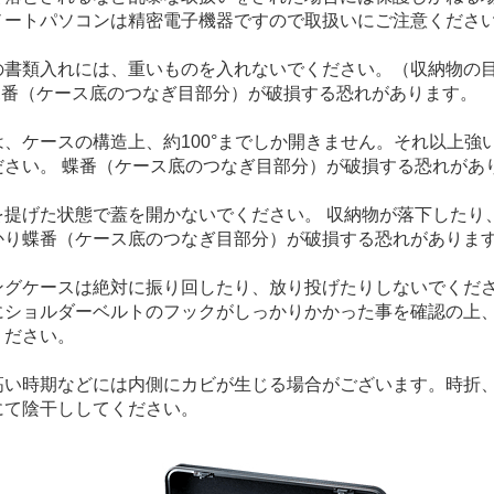
ノートパソコンは精密電子機器ですので取扱いにご注意くださ
の書類入れには、重いものを入れないでください。（収納物の目
 蝶番（ケース底のつなぎ目部分）が破損する恐れがあります。
は、ケースの構造上、約100°までしか開きません。それ以上強
ださい。 蝶番（ケース底のつなぎ目部分）が破損する恐れがあ
を提げた状態で蓋を開かないでください。 収納物が落下したり
かり蝶番（ケース底のつなぎ目部分）が破損する恐れがありま
ングケースは絶対に振り回したり、放り投げたりしないでくだ
にショルダーベルトのフックがしっかりかかった事を確認の上
ください。
高い時期などには内側にカビが生じる場合がございます。時折
にて陰干ししてください。