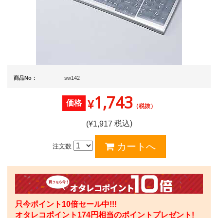
商品No：
sw142
1,743
¥
価格
（税抜）
税込)
(¥
1,917
注文数
只今ポイント10倍セール中!!!
オタレコポイント
174
円相当のポイントプレゼント!