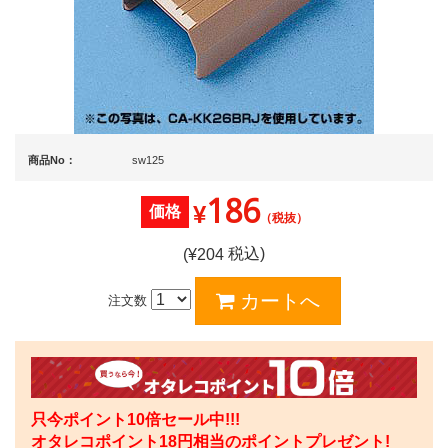
商品No：
sw125
186
¥
価格
（税抜）
税込)
(¥
204
注文数
只今ポイント10倍セール中!!!
オタレコポイント
18
円相当のポイントプレゼント!