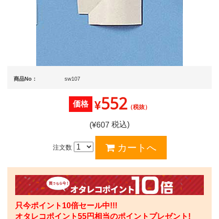
商品No：
sw107
552
¥
価格
（税抜）
税込)
(¥
607
注文数
只今ポイント10倍セール中!!!
オタレコポイント
55
円相当のポイントプレゼント!