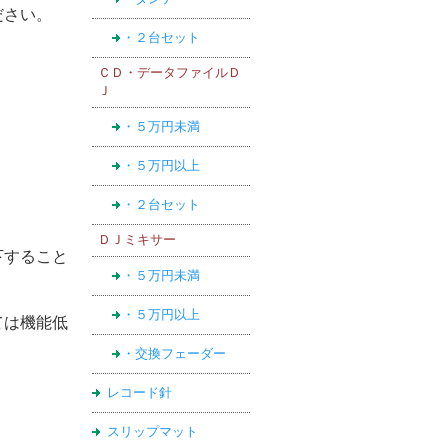
ださい。
・２台セット
ＣＤ・データファイルＤ
Ｊ
・５万円未満
・５万円以上
・２台セット
ＤＪミキサー
下すること
・５万円未満
・５万円以上
ては機能低
・交換フェーダー
レコード針
スリップマット