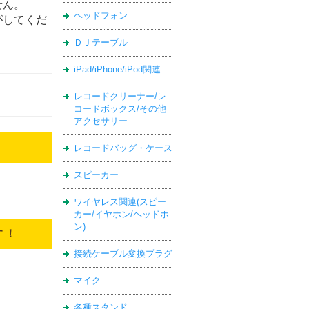
せん。
ヘッドフォン
がしてくだ
ＤＪテーブル
iPad/iPhone/iPod関連
レコードクリーナー/レ
コードボックス/その他
アクセサリー
レコードバッグ・ケース
スピーカー
ワイヤレス関連(スピー
カー/イヤホン/ヘッドホ
ン)
す！
接続ケーブル変換プラグ
マイク
各種スタンド