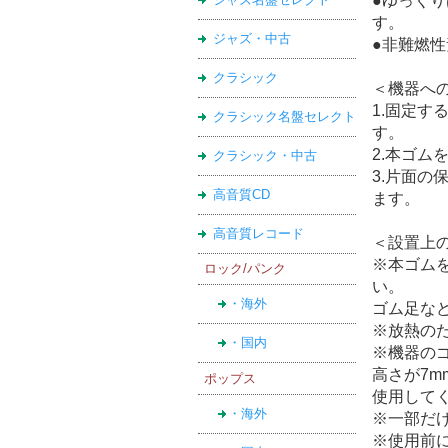
●ゆっく
す。
ジャズ・中古
●非難燃
クラシック
＜機器へ
1.固定
クラシック名盤セレクト
す。
2.本ゴ
クラシック・中古
3.片面
高音質CD
ます。
高音質レコード
＜設置上
※本ゴム
ロック/パンク
い。
・海外
ゴム足な
※放熱の
・国内
※機器のゴ
高さが7
ポップス
使用して
・海外
※一部だ
※使用前