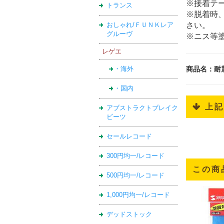
※接着テ
トランス
※脱着時
おしゃれ/ＦＵＮＫレア
さい。
グルーヴ
※ニス等
レゲエ
商品名：耐
・海外
・国内
 上
アブストラクトブレイク
ビーツ
セールレコード
300円均一/レコード
この商
500円均一/レコード
1,000円均一/レコード
デッドストック