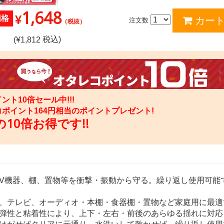
1,648
¥
価格
注文数
（税抜）
税込)
(¥
1,812
ント10倍セール中!!!
コポイント
164
円相当のポイントプレゼント!
10倍お得です!!
AV機器、棚、置物等を衝撃・振動から守る。繰り返し使用可能
ン、テレビ、オーディオ・本棚・食器棚・置物など家庭用に最適
低弾性と粘着性により、上下・左右・前後のあらゆる揺れに対応