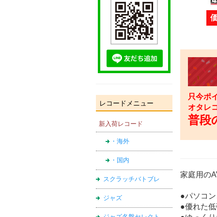
只今ポイ
レコードメニュー
オタレ
普段の
新入荷レコード
・海外
・国内
家庭用の
スクラッチバトブレ
●パソコ
ジャズ
●優れた
ジャズ名盤セレクト