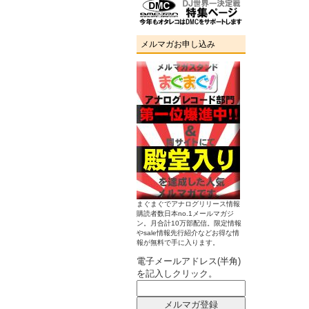
メルマガお申し込み
まぐまぐでアナログリリース情報
購読者数日本no.1メールマガジ
ン。月合計10万部配信。限定情報
やsale情報先行紹介などお得な情
報が無料で手に入ります。
電子メールアドレス(半角)
を記入しクリック。