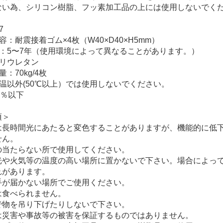
ない為、シリコン樹脂、フッ素加工品の上には使用しないでく
7
容：耐震接着ゴム×4枚（W40×D40×H5mm）
命：5〜7年（使用環境によって異なることがあります。）
ポリウレタン
：70kg/4枚
温以外(50℃以上）では使用しないでください。
0％以下
項＞
は長時間光にあたると変色することがありますが、機能的に低
せん。
の当たらない所で使用してください。
光や火気等の温度の高い場所に置かないで下さい。場合によっ
れがあります。
手が届かない場所でご使用ください。
は食べられません。
で物を吊り下げたりしないで下さい。
は災害や事故等の被害を保証するものではありません。