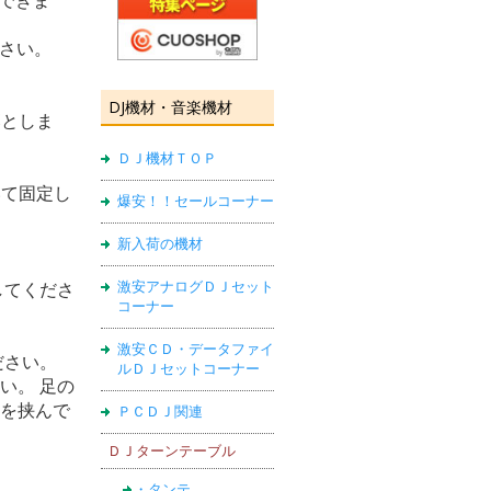
できま
ださい。
DJ機材・音楽機材
落としま
ＤＪ機材ＴＯＰ
いて固定し
爆安！！セールコーナー
新入荷の機材
激安アナログＤＪセット
してくださ
コーナー
。
激安ＣＤ・データファイ
ださい。
ルＤＪセットコーナー
い。 足の
板を挟んで
ＰＣＤＪ関連
ＤＪターンテーブル
。
・タンテ