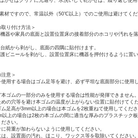
りはがせばクリアに元通り、水洗いして乾かせば、繰り返し使用
性素材ですので、常温以外（50℃以上）でのご使用は避けてく
の取り付け方法＞
する機器や家具の底面と設置位置床の接着部分のホコリや汚れを
ムを台紙から剥がし、底面の四隅に貼付けます。
の保護ビニールを剥がし、設置位置床に機器を押付けるように置
の注意＞
を使用する場合はゴム足等を避け、必ず平坦な底面部分に使用
ど本ゴムの一部分のみを使用する場合は性能が発揮できません
ための穴等を避け本ゴムの温度が上がらない位置に貼付けてく
ム足高が3mm以上の場合は本ゴムを2枚重ねて使用してくださ
mm以上の場合は2枚の本ゴムの間に適当な厚みのプラスチック
ください。
けに荷重が加わらないように使用してください。
には、設置面の汚れ、ほこり、ワックス等を取除いてください