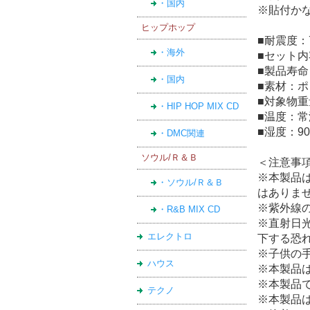
・国内
※貼付か
ヒップホップ
■耐震度：
・海外
■セット内
■製品寿
・国内
■素材：
■対象物重量
・HIP HOP MIX CD
■温度：常
■湿度：9
・DMC関連
ソウル/Ｒ＆Ｂ
＜注意事
※本製品
・ソウル/Ｒ＆Ｂ
はありま
※紫外線
・R&B MIX CD
※直射日
エレクトロ
下する恐
※子供の
ハウス
※本製品
※本製品
テクノ
※本製品