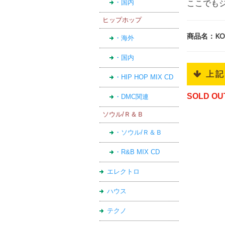
・国内
ここでも
ヒップホップ
商品名：KORN
・海外
・国内
 上
・HIP HOP MIX CD
SOLD OU
・DMC関連
ソウル/Ｒ＆Ｂ
・ソウル/Ｒ＆Ｂ
・R&B MIX CD
エレクトロ
ハウス
テクノ