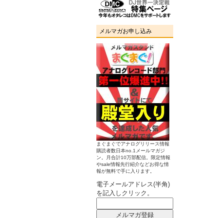
メルマガお申し込み
まぐまぐでアナログリリース情報
購読者数日本no.1メールマガジ
ン。月合計10万部配信。限定情報
やsale情報先行紹介などお得な情
報が無料で手に入ります。
電子メールアドレス(半角)
を記入しクリック。