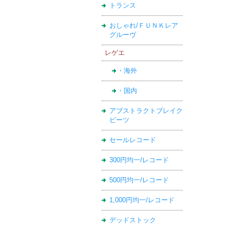
トランス
おしゃれ/ＦＵＮＫレア
グルーヴ
レゲエ
・海外
・国内
アブストラクトブレイク
ビーツ
セールレコード
300円均一/レコード
500円均一/レコード
1,000円均一/レコード
デッドストック