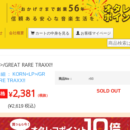
せ
会社概要
カートの中身を見る
お客様マイページ
>/GREAT RARE TRAXX!!
商品No：
r93
2,381
SOLD OUT
¥
価格
（税抜）
税込)
(¥
2,619