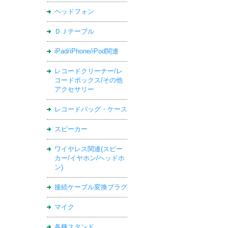
ヘッドフォン
ＤＪテーブル
iPad/iPhone/iPod関連
レコードクリーナー/レ
コードボックス/その他
アクセサリー
レコードバッグ・ケース
スピーカー
ワイヤレス関連(スピー
カー/イヤホン/ヘッドホ
ン)
接続ケーブル変換プラグ
マイク
各種スタンド