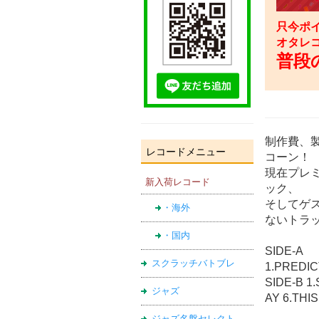
只今ポイ
オタレ
普段の
制作費、
レコードメニュー
コーン！
現在プレ
新入荷レコード
ック、
そしてゲ
・海外
ないトラ
・国内
SIDE-A
スクラッチバトブレ
1.PREDIC
SIDE-B 1
ジャズ
AY 6.THI
ジャズ名盤セレクト