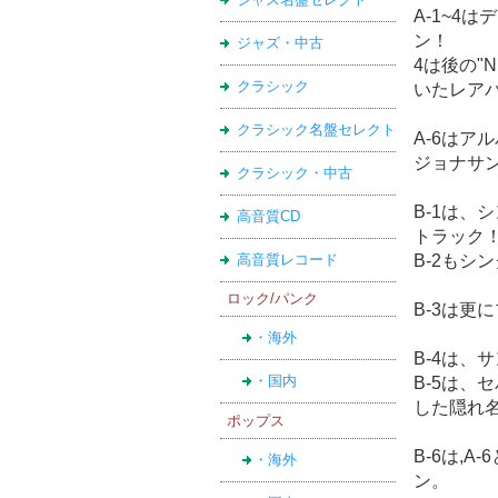
A-1~4
ン！
ジャズ・中古
4は後の"
クラシック
いたレア
クラシック名盤セレクト
A-6はアル
ジョナサ
クラシック・中古
B-1は、
高音質CD
トラック
高音質レコード
B-2もシン
ロック/パンク
B-3は更
・海外
B-4は、
・国内
B-5は、
した隠れ
ポップス
B-6は,A
・海外
ン。