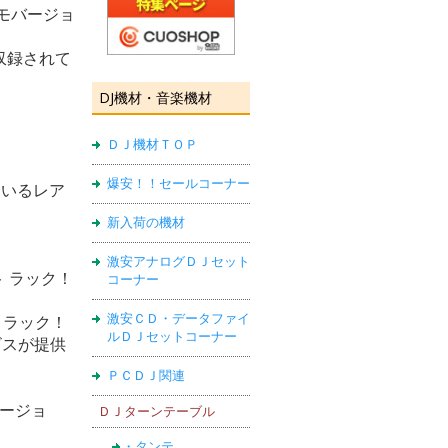
デモバージョ
に収録されて
DJ機材・音楽機材
ＤＪ機材ＴＯＰ
爆安！！セールコーナー
れているレア
新入荷の機材
激安アナログＤＪセット
ト ラック！
コーナー
激安ＣＤ・データファイ
トラック！
ルＤＪセットコーナー
イビスが提供
ＰＣＤＪ関連
バージョ
ＤＪターンテーブル
・タンテ