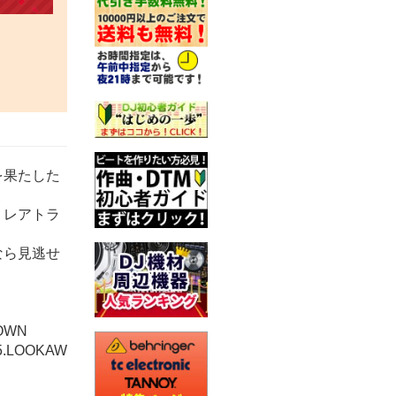
を果たした
、レアトラ
なら見逃せ
TOWN
 5.LOOKAW