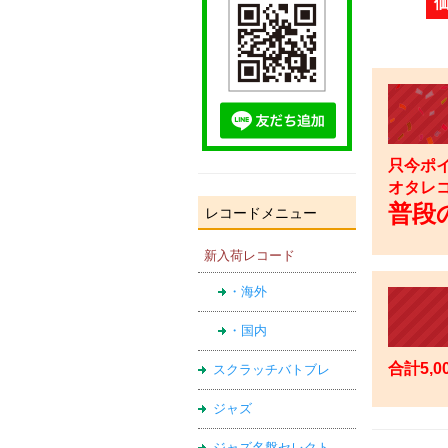
只今ポイ
オタレ
普段の
レコードメニュー
新入荷レコード
・海外
・国内
合計5,
スクラッチバトブレ
ジャズ
ジャズ名盤セレクト