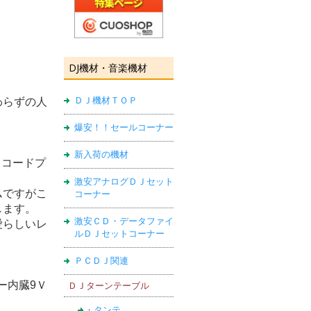
DJ機材・音楽機材
ＤＪ機材ＴＯＰ
わらずの人
爆安！！セールコーナー
新入荷の機材
レコードプ
激安アナログＤＪセット
ムですがこ
コーナー
します。
激安ＣＤ・データファイ
愛らしいレ
ルＤＪセットコーナー
ＰＣＤＪ関連
カー内臓9Ｖ
ＤＪターンテーブル
・タンテ