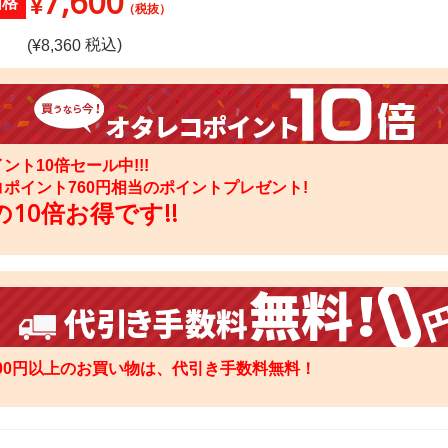
7,600
¥
価格
（税抜）
税込)
(¥
8,360
ント10倍セール中!!!
コポイント
760
円相当のポイントプレゼント!
10倍お得です!!
000円以上のお買い物は、代引き手数料無料！