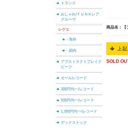
トランス
おしゃれ/ＦＵＮＫレア
グルーヴ
商品名：【プレ
レゲエ
・海外
 上
・国内
SOLD OU
アブストラクトブレイク
ビーツ
セールレコード
300円均一/レコード
500円均一/レコード
1,000円均一/レコード
デッドストック