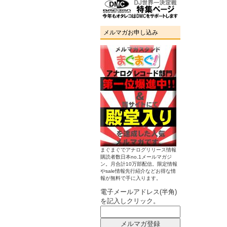
メルマガお申し込み
まぐまぐでアナログリリース情報
購読者数日本no.1メールマガジ
ン。月合計10万部配信。限定情報
やsale情報先行紹介などお得な情
報が無料で手に入ります。
電子メールアドレス(半角)
を記入しクリック。