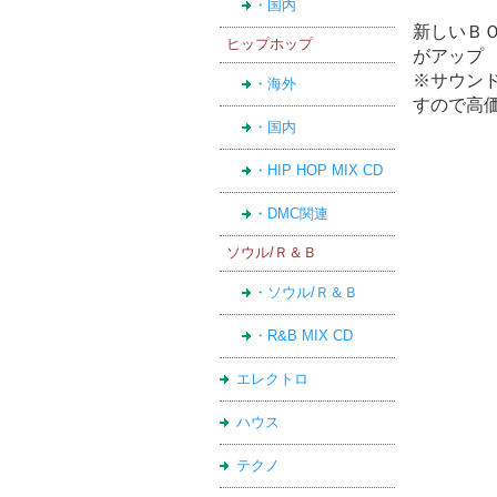
・国内
新しいＢ
ヒップホップ
がアップ
※サウン
・海外
すので高
・国内
・HIP HOP MIX CD
・DMC関連
ソウル/Ｒ＆Ｂ
・ソウル/Ｒ＆Ｂ
・R&B MIX CD
エレクトロ
ハウス
テクノ