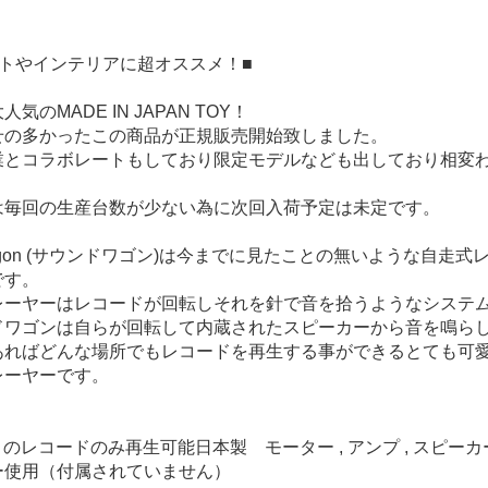
ントやインテリアに超オススメ！■
気のMADE IN JAPAN TOY！
せの多かったこの商品が正規販売開始致しました。
業とコラボレートもしており限定モデルなども出しており相変
は毎回の生産台数が少ない為に次回入荷予定は未定です。
 wagon (サウンドワゴン)は今までに見たことの無いような自走式
です。
レーヤーはレコードが回転しそれを針で音を拾うようなシステ
ドワゴンは自らが回転して内蔵されたスピーカーから音を鳴ら
あればどんな場所でもレコードを再生する事ができるとても可
レーヤーです。
 rpm のレコードのみ再生可能日本製 モーター , アンプ , スピー
ー使用（付属されていません）