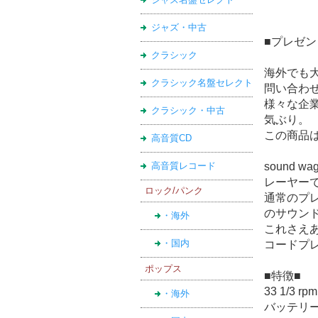
ジャズ・中古
■プレゼ
クラシック
海外でも大人
クラシック名盤セレクト
問い合わ
様々な企
クラシック・中古
気ぶり。
この商品
高音質CD
高音質レコード
sound
レーヤー
ロック/パンク
通常のプ
のサウン
・海外
これさえ
・国内
コードプ
ポップス
■特徴■
33 1/3
・海外
バッテリ