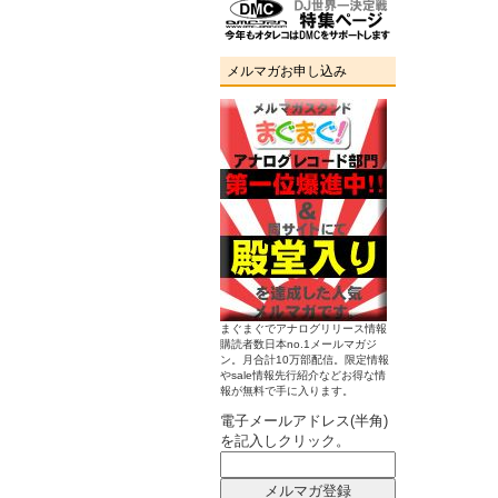
メルマガお申し込み
まぐまぐでアナログリリース情報
購読者数日本no.1メールマガジ
ン。月合計10万部配信。限定情報
やsale情報先行紹介などお得な情
報が無料で手に入ります。
電子メールアドレス(半角)
を記入しクリック。