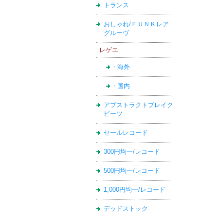
トランス
おしゃれ/ＦＵＮＫレア
グルーヴ
レゲエ
・海外
・国内
アブストラクトブレイク
ビーツ
セールレコード
300円均一/レコード
500円均一/レコード
1,000円均一/レコード
デッドストック