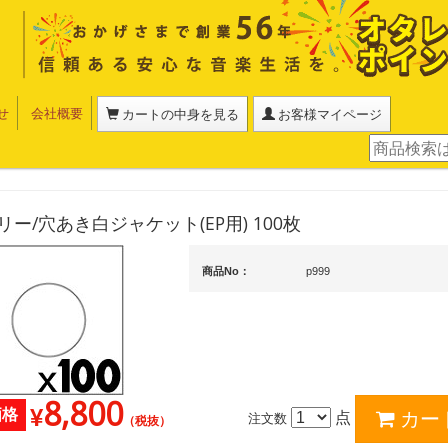
せ
会社概要
カートの中身を見る
お客様マイページ
ー/穴あき白ジャケット(EP用) 100枚
商品No：
p999
8,800
¥
価格
点
注文数
（税抜）