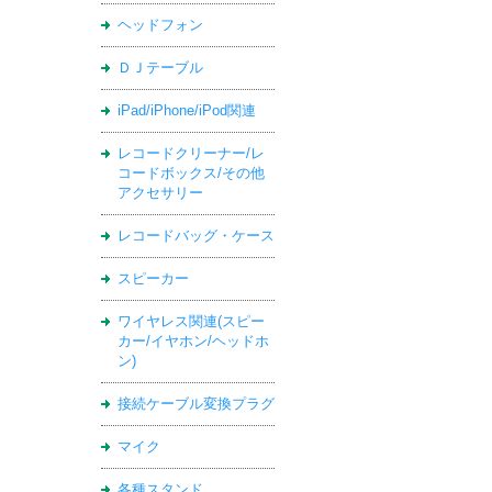
ヘッドフォン
ＤＪテーブル
iPad/iPhone/iPod関連
レコードクリーナー/レ
コードボックス/その他
アクセサリー
レコードバッグ・ケース
スピーカー
ワイヤレス関連(スピー
カー/イヤホン/ヘッドホ
ン)
接続ケーブル変換プラグ
マイク
各種スタンド