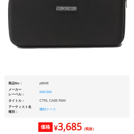
商品No：
p8648
メーカー
MAGMA
レーベル：
タイトル：
CTRL CASE RMX
アーティスト名
機材ケース
種別：
3,685
¥
価格
（税抜）