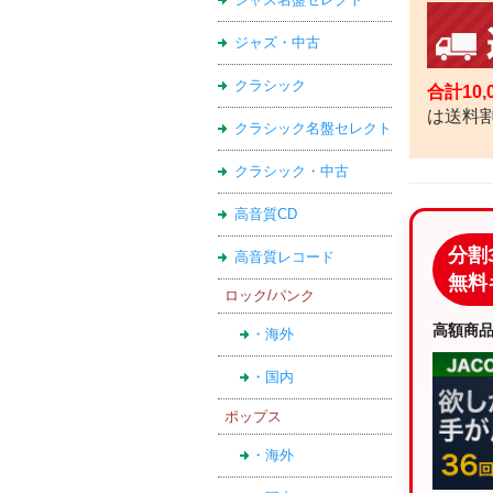
ジャズ・中古
クラシック
合計10
は送料
クラシック名盤セレクト
クラシック・中古
高音質CD
分割
高音質レコード
無料
ロック/パンク
高額商
・海外
・国内
ポップス
・海外