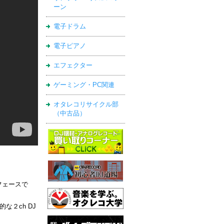
ーン
電子ドラム
電子ピアノ
エフェクター
ゲーミング・PC関連
オタレコリサイクル部
（中古品）
フェースで
な２ch DJ