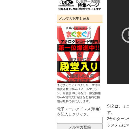
メルマガお申し込み
まぐまぐでアナログリリース情報
購読者数日本no.1メールマガジ
ン。月合計10万部配信。限定情報
やsale情報先行紹介などお得な情
報が無料で手に入ります。
SL2 は、
電子メールアドレス(半角)
す。
を記入しクリック。
2台のターン
システムに