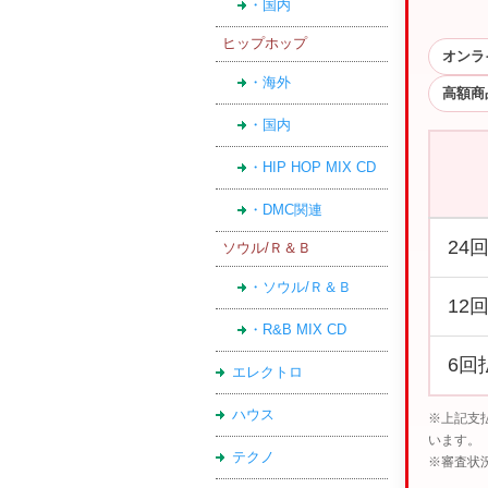
・国内
ヒップホップ
オンラ
・海外
高額商
・国内
・HIP HOP MIX CD
・DMC関連
24
ソウル/Ｒ＆Ｂ
・ソウル/Ｒ＆Ｂ
12
・R&B MIX CD
6回
エレクトロ
ハウス
※上記支
います。
テクノ
※審査状