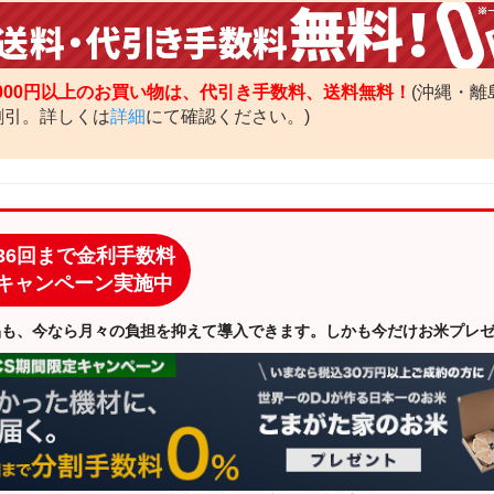
,000円以上のお買い物は、代引き手数料、送料無料！
(沖縄・離
割引。詳しくは
詳細
にて確認ください。)
36回まで金利手数料
キャンペーン実施中
品も、今なら月々の負担を抑えて導入できます。しかも今だけお米プレ