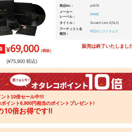
商品No：
p4478
メーカー
RANE
レーベル：
タイトル：
Scratch Live 2(SL2)
アーティスト名
PCDJソフトウェア
種別：
69,000
販売は終了いたしまし
¥
格
（税抜）
税込)
(¥
75,900
ント10倍セール中!!!
コポイント
6,900
円相当のポイントプレゼント!
10倍お得です!!