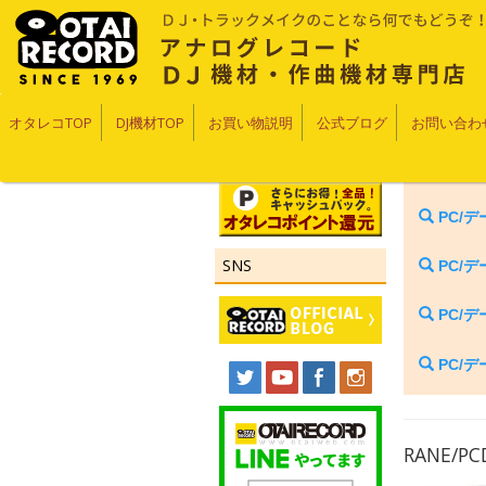
オタレコTOP
DJ機材TOP
お買い物説明
公式ブログ
お問い合わ
PC/
SNS
PC/
PC/
PC/
RANE/P