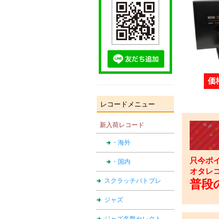
価
レコードメニュー
新入荷レコード
・海外
只今ポイ
・国内
オタレ
普段の
スクラッチバトブレ
ジャズ
ジャズ名盤セレクト