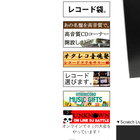
▼Scratch L
オンラインでｄｊの大会を
やっています！