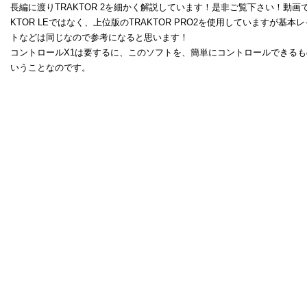
長編に渡りTRAKTOR 2を細かく解説しています！是非ご覧下さい！
動画で
KTOR LEではなく、上位版のTRAKTOR PRO2を使用していますが基本
トなどは同じなので参考になると思います！
コントロールX1は要するに、このソフトを、簡単にコントロールできるも
いうことなのです。