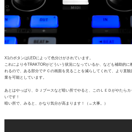
X1のボタンはLEDによって色分けがされています。
これにより今TRAKTORがどういう状況になっているか、なども補助的に
れるので、ある部分でＰＣの画面を見ることを減らしてくれて、より直観
業を可能としています。
あとはやっぱり、ＤＪブースなど暗い所でやると、このＬＥＤがやたらカ
いです！
暗い所で、みると、かなり気分が高まります！（←大事。）