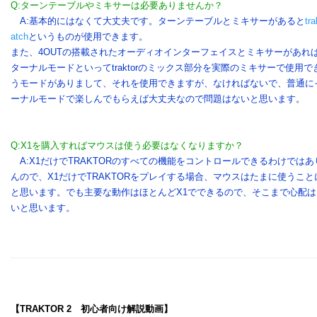
Q:ターンテーブルやミキサーは必要ありませんか？
A:基本的にはなくて大丈夫です。ターンテーブルとミキサーがあると
tra
atch
というものが使用できます。
また、4OUTの搭載されたオーディオインターフェイスとミキサーがあれ
ターナルモードといってtraktorのミックス部分を実際のミキサーで使用で
うモードがありまして、それを使用できますが、なければないで、普通に
ーナルモードで楽しんでもらえば大丈夫なので問題はないと思います。
Q:X1を購入すればマウスは使う必要はなくなりますか？
A:X1だけでTRAKTORのすべての機能をコントロールできるわけではあ
んので、X1だけでTRAKTORをプレイする場合、マウスはたまに使うこと
と思います。でも主要な動作はほとんどX1でできるので、そこまで心配は
いと思います。
【TRAKTOR 2 初心者向け解説動画】