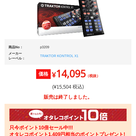
商品No：
p3209
メーカー
TRAKTOR KONTROL X1
レーベル：
14,095
¥
価格
（税抜）
税込)
(¥
15,504
販売は終了しました。
只今ポイント10倍セール中!!!
オタレコポイント
1,409
円相当のポイントプレゼント!