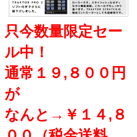
只今数量限定セー
ル中！
通常１９,８００円
が
なんと→￥１４,８
００（税金送料