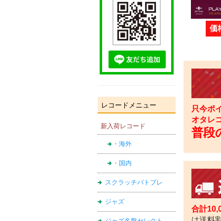
価
レコードメニュー
只今ポイ
オタレ
新入荷レコード
普段の
・海外
・国内
スクラッチバトブレ
ジャズ
合計10
は送料
ジャズ名盤セレクト