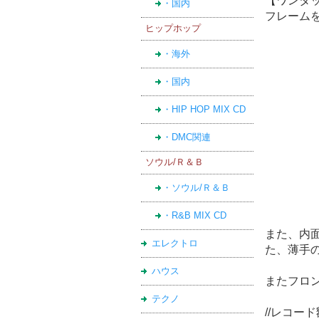
【ワンタ
・国内
フレーム
ヒップホップ
・海外
・国内
・HIP HOP MIX CD
・DMC関連
ソウル/Ｒ＆Ｂ
・ソウル/Ｒ＆Ｂ
・R&B MIX CD
また、内
エレクトロ
た、薄手
ハウス
またフロ
テクノ
//レコード