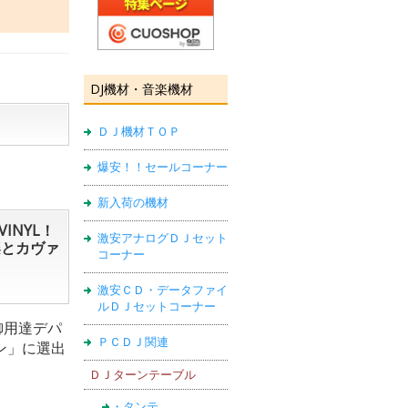
DJ機材・音楽機材
ＤＪ機材ＴＯＰ
爆安！！セールコーナー
新入荷の機材
INYL！
激安アナログＤＪセット
楽とカヴァ
コーナー
激安ＣＤ・データファイ
ルＤＪセットコーナー
御用達デパ
ＰＣＤＪ関連
ン」に選出
ＤＪターンテーブル
・タンテ