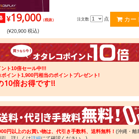
19,000
¥
格
点
注文数
（税抜）
税込)
(¥
20,900
ント10倍セール中!!!
コポイント
1,900
円相当のポイントプレゼント!
10倍お得です!!
,000円以上のお買い物は、代引き手数料、送料無料！
(沖縄・離
割引。詳しくは
詳細
にて確認ください。)