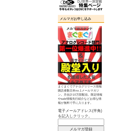
メルマガお申し込み
まぐまぐでアナログリリース情報
購読者数日本no.1メールマガジ
ン。月合計10万部配信。限定情報
やsale情報先行紹介などお得な情
報が無料で手に入ります。
電子メールアドレス(半角)
を記入しクリック。