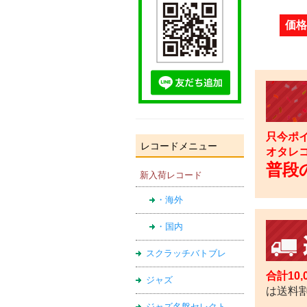
価格
只今ポイ
レコードメニュー
オタレ
普段の
新入荷レコード
・海外
・国内
スクラッチバトブレ
合計10
ジャズ
は送料
ジャズ名盤セレクト