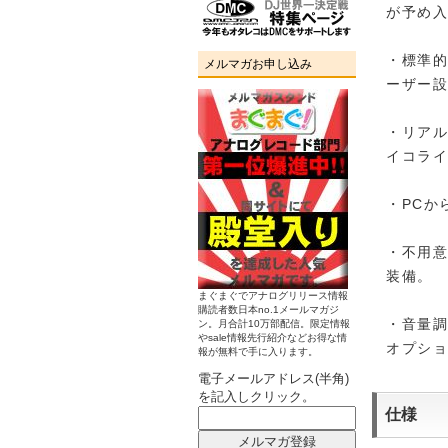
が予め
・標準的
メルマガお申し込み
ーザー設
・リア
イコラ
・PCか
・不用
装備。
まぐまぐでアナログリリース情報
購読者数日本no.1メールマガジ
・音量
ン。月合計10万部配信。限定情報
やsale情報先行紹介などお得な情
オプシ
報が無料で手に入ります。
電子メールアドレス(半角)
を記入しクリック。
仕様