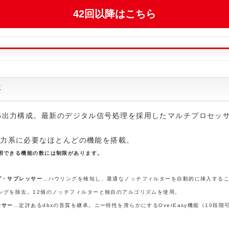
要
6出力構成。最新のデジタル信号処理を採用したマルチプロセッ
出力系に必要なほとんどの機能を搭載。
用できる機能の数には制限があります。
グ・サプレッサー
…ハウリングを検知し、最適なノッチフィルターを自動的に挿入する
ングを除去。12個のノッチフィルターと独自のアルゴリズムを使用。
ッサー
…定評あるdbxの音質を継承。ニー特性を滑らかにするOverEasy機能（10段階