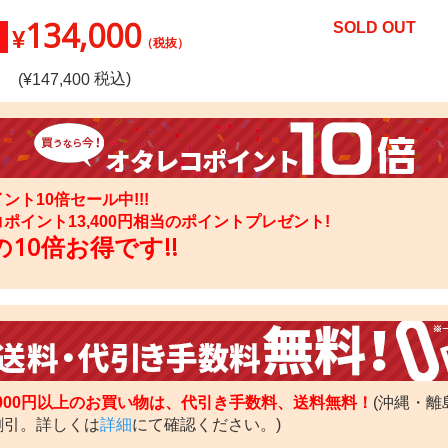
134,000
SOLD OUT
¥
（税抜）
税込)
(¥
147,400
ント10倍セール中!!!
コポイント
13,400
円相当のポイントプレゼント!
10倍お得です!!
,000円以上のお買い物は、代引き手数料、送料無料！
(沖縄・離
割引。詳しくは
詳細
にて確認ください。)