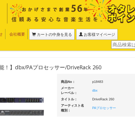
せ
会社概要
カートの中身を見る
お客様マイページ
】dbx/PAプロセッサー/DriveRack 260
商品No：
p18483
メーカー
dbx
レーベル：
タイトル：
DriveRack 260
アーティスト名
PAプロセッサー
種別：