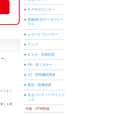
ＢＰＭカウンター
業務用CD/データプレー
ヤー
レコードプレーヤー
アンプ
ＤＶＤ・本教則系
サー。
PA・卓ミキサー
VJ・照明機材関連
配信・映像関連
ことによっ
光るパーティーライトグ
ッズ
可変）も搭
作曲・DTM関連