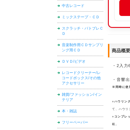
中古レコード
ミックステープ・ＣＤ
スクラッチ・バトブレＣ
Ｄ
音楽制作用ＣＤサンプリ
商品概
ング用ＣＤ
ＤＶＤ/ビデオ
・2入力
レコードクリーナー/レ
コードボックス/その他
・音響
アクセサリー
※同時に使
雑貨/ファッション/イン
テリア
○
ハウリン
て、ハウリ
本・雑誌
○
コンプレ
フリーペーパー
載。