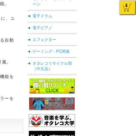
能。
ーン
電子ドラム
らに、ユ
電子ピアノ
エフェクター
る自動
ゲーミング・PC関連
付属。
オタレコリサイクル部
（中古品）
機能を
ラーを