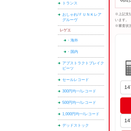
トランス
※上記支
おしゃれ/ＦＵＮＫレア
グルーヴ
います。
※審査状
レゲエ
・海外
・国内
アブストラクトブレイク
ビーツ
セールレコード
300円均一/レコード
500円均一/レコード
1,000円均一/レコード
デッドストック