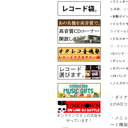
○
リミッタ
を搭載。ニ
○
自動ゲイ
○
イコライ
ライザーを
○
クロスオ
ツ・ライリー
○
6バンド
○
ディレイ
○
サブハー
○
28バン
○
ノイズゲ
・ダイナミ
zのAD
オンラインでｄｊの大会を
・メニ
やっています！
ード機