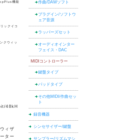
作曲/DAWソフト
Plus機能
プラグイン/ソフトウ
ェア音源
トリックイコ
ラッパーズセット
、リンクウィッ
オーディオインター
フェイス・DAC
MIDIコントローラー
鍵盤タイプ
パッドタイプ
その他MIDI/作曲セッ
ト
/48kH
録音機器
シンセサイザー/鍵盤
ウィザ
ーター
サンプラー/リズムマシ