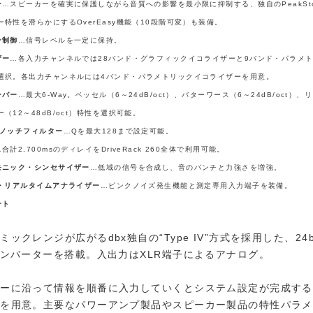
ー
…スピーカーを確実に保護しながら音質への影響を最小限に抑制する、独自のPeakStop
ー特性を滑らかにするOverEasy機能（10段階可変）も装備。
ン制御
…信号レベルを一定に保持。
ザー
…各入力チャンネルでは28バンド・グラフィックイコライザーと9バンド・パラメ
選択。各出力チャンネルには4バンド・パラメトリックイコライザーを用意。
ーバー
…最大6-Way。ベッセル（6～24dB/oct）、バターワース（6～24dB/oct）
（12～48dB/oct）特性を選択可能。
・ノッチフィルター
…Qを最大128まで設定可能。
…合計2,700msのディレイをDriveRack 260全体で利用可能。
モニック・シンセサイザー
…低域の信号を合成し、音のパンチと力強さを増強。
ド・リアルタイムアナライザー
…ピンクノイズ発生機能と測定専用入力端子を装備。
ート
ックレンジが広がるdbx独自の“Type IV”方式を採用した、24bit
コンバーターを搭載。入出力はXLR端子によるアナログ。
ューに沿って情報を順番に入力していくとシステム設定が完成する
能を用意。主要なパワーアンプ製品やスピーカー製品の特性パラメ