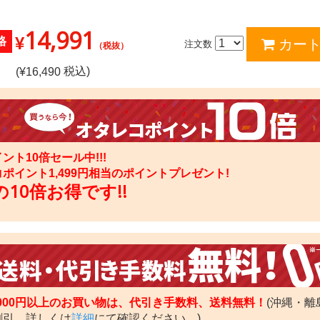
14,991
¥
格
注文数
（税抜）
税込)
(¥
16,490
ント10倍セール中!!!
コポイント
1,499
円相当のポイントプレゼント!
10倍お得です!!
,000円以上のお買い物は、代引き手数料、送料無料！
(沖縄・離
割引。詳しくは
詳細
にて確認ください。)