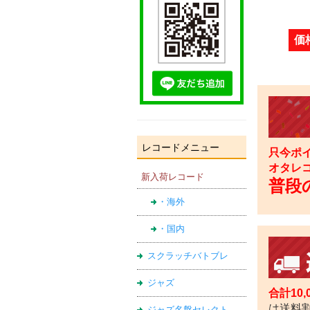
価
レコードメニュー
只今ポイ
オタレ
新入荷レコード
普段の
・海外
・国内
スクラッチバトブレ
ジャズ
合計10
は送料
ジャズ名盤セレクト