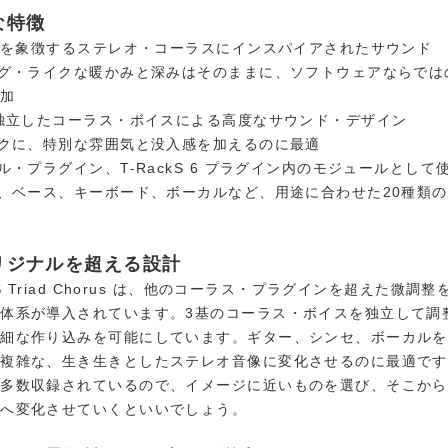
な特徴
年代を象徴するステレオ・コーラスにインスパイアされたサウンド
ログ・ライクな暖かみと深みはそのままに、ソフトウェアならでは
追加
の独立したコーラス・ボイスによる高度なサウンド・デザイン
ックに、特別な雰囲気と没入感を加えるのに最適
グル・プラグイン、T-RackS 6 プラグイン内のモジュールとして
ー、ベース、キーボード、ボーカルなど、用途に合わせた20種類
録
オリジナルを超える設計
kS Triad Chorus は、他のコーラス・プラグインを超えた微調
体系が導入されています。3基のコーラス・ボイスを独立して調
繊細な作り込みを可能にしています。ギター、シンセ、ボーカルを
で複雑な、生き生きとしたステレオ音像に変化させるのに最適です
も多数収録されているので、イメージに近いものを選び、そこから
ドへ変化させていくといいでしょう。