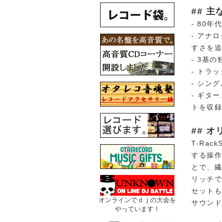
## 主
- 80
- アナ
すさを
- 3基
- トラ
- シン
- ギタ
トを収
## 
T-Rac
する操作
とで、
リッチ
セット
オンラインでｄｊの大会を
サウン
やっています！