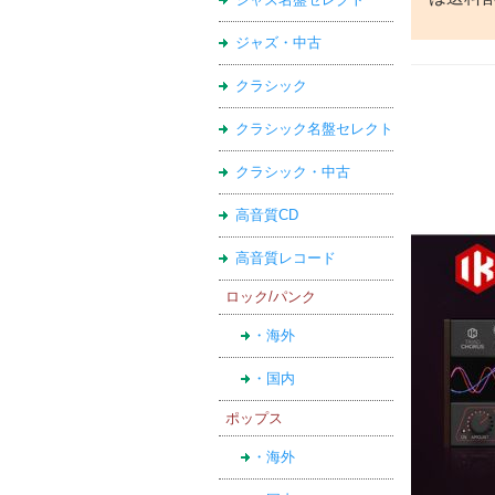
ジャズ・中古
クラシック
クラシック名盤セレクト
クラシック・中古
高音質CD
高音質レコード
ロック/パンク
・海外
・国内
ポップス
・海外