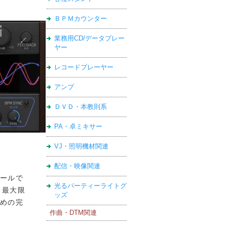
ＢＰＭカウンター
業務用CD/データプレー
ヤー
レコードプレーヤー
アンプ
ＤＶＤ・本教則系
PA・卓ミキサー
VJ・照明機材関連
配信・映像関連
ールで
光るパーティーライトグ
は、最大限
ッズ
めの完
作曲・DTM関連