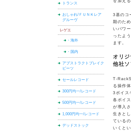
を加え
トランス
3基のコ
おしゃれ/ＦＵＮＫレア
グルーヴ
期のための
いパワ
レゲエ
ったよ
・海外
ます。
・国内
オリジ
アブストラクトブレイク
他社ソ
ビーツ
T-Rac
セールレコード
る操作体
300円均一/レコード
3ボイス
各ボイス
500円均一/レコード
が導入
生きと
1,000円均一/レコード
ている
デッドストック
いくと