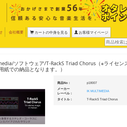
せ
会社概要
カートの中身を見る
お客様マイページ
timedia/ソフトウェア/T-RackS Triad Chorus（※ライ
用紙での納品となります。）
商品No：
p18007
メーカー
IK MULTIMEDIA
レーベル：
タイトル：
T-RackS Triad Chorus