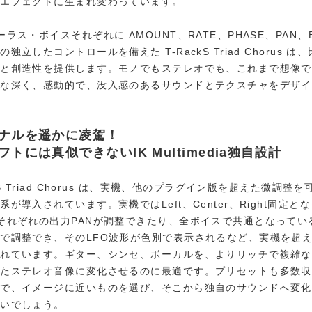
るエフェクトに生まれ変わっています。
ーラス・ボイスそれぞれに AMOUNT、RATE、PHASE、PAN、B
独立したコントロールを備えた T-RackS Triad Chorus は
ーと創造性を提供します。モノでもステレオでも、これまで想像で
うな深く、感動的で、没入感のあるサウンドとテクスチャをデザイ
ナルを遥かに凌駕！
フトには真似できないIK Multimedia独自設計
kS Triad Chorus は、実機、他のプラグイン版を超えた微調整
系が導入されています。実機ではLeft、Center、Right固定と
それぞれの出力PANが調整できたり、全ボイスで共通となっている
で調整でき、そのLFO波形が色別で表示されるなど、実機を超
されています。ギター、シンセ、ボーカルを、よりリッチで複雑な
したステレオ音像に変化させるのに最適です。プリセットも多数収
ので、イメージに近いものを選び、そこから独自のサウンドへ変化
いいでしょう。