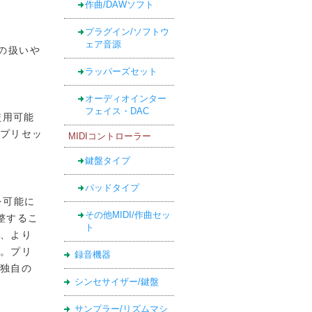
作曲/DAWソフト
プラグイン/ソフトウ
ェア音源
の扱いや
ラッパーズセット
オーディオインター
フェイス・DAC
使用可能
のプリセッ
MIDIコントローラー
鍵盤タイプ
パッドタイプ
整を可能に
その他MIDI/作曲セッ
整するこ
ト
、より
。プリ
録音機器
独自の
シンセサイザー/鍵盤
サンプラー/リズムマシ