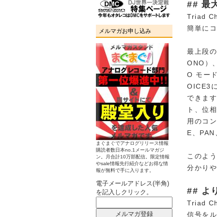
## 
Tria
簡単に
メルマガお申し込み
最上段の
ONO）
O モー
OICE
できます
ト、位相
用のコン
E、PA
まぐまぐでアナログリリース情報
購読者数日本no.1メールマガジ
このよ
ン。月合計10万部配信。限定情報
やsale情報先行紹介などお得な情
分かり
報が無料で手に入ります。
電子メールアドレス(半角)
## 
を記入しクリック。
Tria
信号を