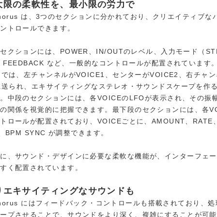
最大限の柔軟性を、最小限の労力で
d Chorus は、3つのセクションに分かれており、クリエイティブ
コントロールできます。
セクションには、POWER、IN/OUTのレベル、入力モード（STE
、FEEDBACK など、一般的なコントロールが配置されています。
ドでは、左チャンネルがVOICE1、センターがVOICE2、右チャ
3に送られ、エキサイティングなステレオ・サウンドスケープを作
。中段のセクションには、各VOICEのLFOが表示され、その振
の関係を視覚的に把握できます。最下段のセクションには、各VO
トロールが配置されており、VOICEごとに、AMOUNT、RATE、
N、BPM SYNC が調整できます。
うに、サウンド・デザインに必要な柔軟な機能が、インターフェー
やすく配置されています。
よりエキサイティングなサウンドも
d Chorus にはフィードバック・コントロールも搭載されており、
ループさせることで、サウンドをより深く、複雑にすることが可能