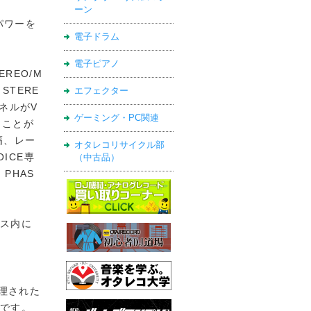
ーン
なパワーを
電子ドラム
電子ピアノ
REO/M
STERE
エフェクター
ンネルがV
ゲーミング・PC関連
ることが
幅、レー
オタレコリサイクル部
ICE専
（中古品）
PHAS
ス内に
処理された
です。