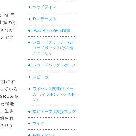
ヘッドフォン
PM 同
ＤＪテーブル
、比類のな
きなか
iPad/iPhone/iPod関連
ンでき
レコードクリーナー/レ
コードボックス/その他
アクセサリー
レコードバッグ・ケース
スピーカー
を可能にす
なっている
ワイヤレス関連(スピー
カー/イヤホン/ヘッドホ
Rateを
ン)
えた機能
、生き
接続ケーブル変換プラグ
録され
マイク
させて
各種スタンド