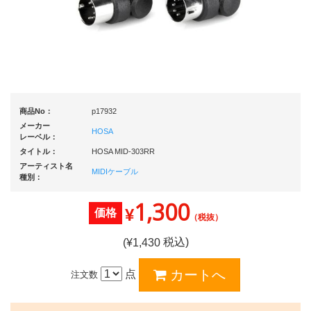
商品No：
p17932
メーカー
HOSA
レーベル：
タイトル：
HOSA MID-303RR
アーティスト名
MIDIケーブル
種別：
1,300
¥
価格
（税抜）
税込)
(¥
1,430
点
注文数