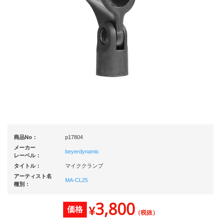
商品No：
p17804
メーカー
beyerdynamic
レーベル：
タイトル：
マイククランプ
アーティスト名
MA-CL25
種別：
3,800
¥
価格
（税抜）