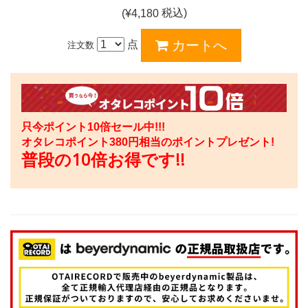
税込)
(¥
4,180
点
注文数
只今ポイント10倍セール中!!!
オタレコポイント
380
円相当のポイントプレゼント!
普段の10倍お得です!!