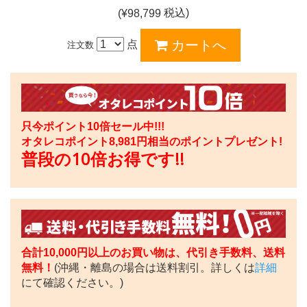
税込)
(¥
98,799
点
注文数
只今ポイント10倍セール中!!!
オタレコポイント
8,981
円相当のポイントプレゼント!
普段の10倍お得です!!
合計10,000円以上のお買い物は、代引き手数料、送料
無料！
(沖縄・離島の場合は送料割引。詳しくは
詳細
にて確認ください。)