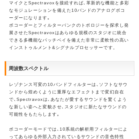
マイクとSpectravoxを接続すれば､革新的な機能と多彩
なモジュレーションを備えた10バンドのアナログボコ
ーダーになります｡
ボコーダーとフィルターバンクのトポロジーを探求し発
展させたSpectravoxはあらゆる規模のスタジオに統合
できる多機能なパッチベイを備えた非常に柔軟性の高い
インストゥルメント&シグナルプロセッサーです。
周波数スペクトル
レゾナンス可変の10バンドフィルターは､ソフトなサウ
ンドから煌めくように重厚なエフェクトまで変幻自在
で､Spectravoxは､あなたが愛するサウンドを驚くよう
な新しい姿へと変貌させ､スタジオに新たなサウンドの
可能性をもたらします｡
ボコーダーモードでは､10系統の解析用フィルターによ
ってあらゆる外部入力されているサウンドの音色特性