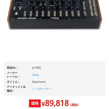
商品No：
p17682
メーカー
moog
レーベル：
タイトル：
Spectravox
アーティスト名
シンセサイザー
種別：
89,818
¥
価格
（税抜）