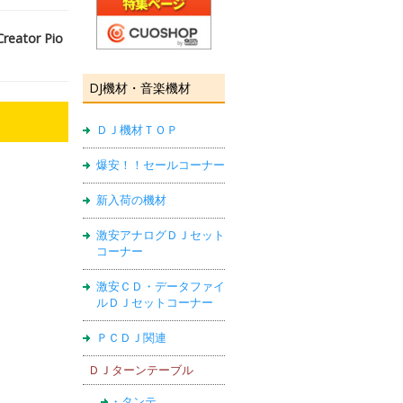
ator Pio
DJ機材・音楽機材
ＤＪ機材ＴＯＰ
爆安！！セールコーナー
新入荷の機材
激安アナログＤＪセット
コーナー
激安ＣＤ・データファイ
ルＤＪセットコーナー
ＰＣＤＪ関連
ＤＪターンテーブル
・タンテ