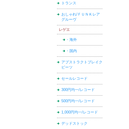
トランス
おしゃれ/ＦＵＮＫレア
グルーヴ
レゲエ
・海外
・国内
アブストラクトブレイク
ビーツ
セールレコード
300円均一/レコード
500円均一/レコード
1,000円均一/レコード
デッドストック