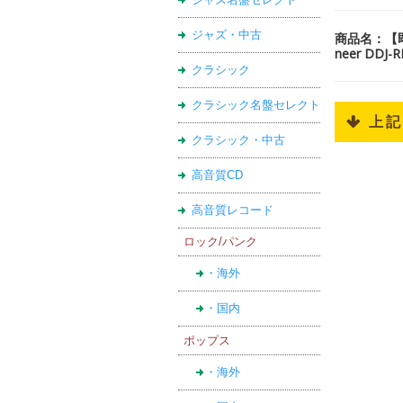
ジャズ・中古
商品名：【即納
neer DDJ-R
クラシック
クラシック名盤セレクト
 上
クラシック・中古
高音質CD
高音質レコード
ロック/パンク
・海外
・国内
ポップス
・海外