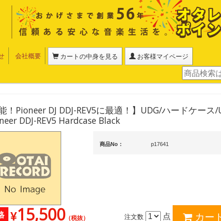
せ
会社概要
カートの中身を見る
お客様マイページ
Pioneer DJ DDJ-REV5に最適！】UDG/ハードケース/U8
oneer DDJ-REV5 Hardcase Black
商品No：
p17641
15,500
¥
格
点
注文数
（税抜）