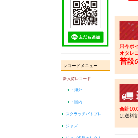
只今ポイ
オタレ
普段の
レコードメニュー
新入荷レコード
・海外
・国内
合計10
スクラッチバトブレ
は送料
ジャズ
ジャズ名盤セレクト