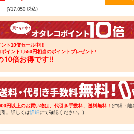
税込)
(¥
17,050
ント10倍セール中!!!
コポイント
1,550
円相当のポイントプレゼント!
10倍お得です!!
,000円以上のお買い物は、代引き手数料、送料無料！
(沖縄・離
割引。詳しくは
詳細
にて確認ください。)