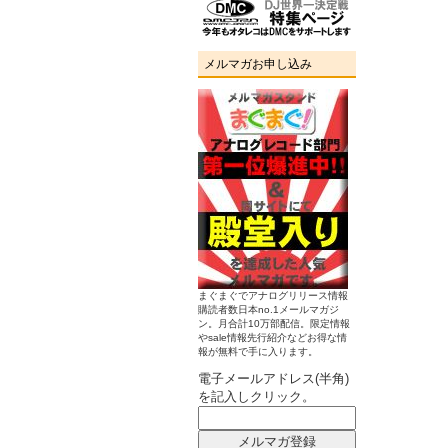
メルマガお申し込み
まぐまぐでアナログリリース情報
購読者数日本no.1メールマガジ
ン。月合計10万部配信。限定情報
やsale情報先行紹介などお得な情
報が無料で手に入ります。
電子メールアドレス(半角)
を記入しクリック。