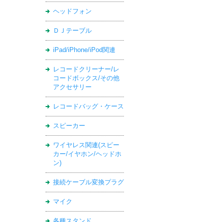
ヘッドフォン
ＤＪテーブル
iPad/iPhone/iPod関連
レコードクリーナー/レ
コードボックス/その他
アクセサリー
レコードバッグ・ケース
スピーカー
ワイヤレス関連(スピー
カー/イヤホン/ヘッドホ
ン)
接続ケーブル変換プラグ
マイク
各種スタンド