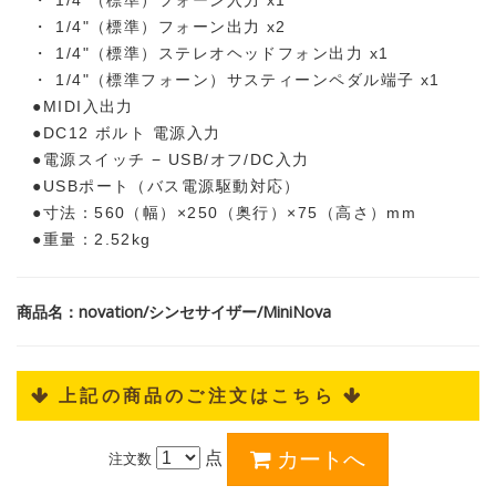
・ 1/4"（標準）フォーン出力 x2
・ 1/4"（標準）ステレオヘッドフォン出力 x1
・ 1/4"（標準フォーン）サスティーンペダル端子 x1
●MIDI入出力
●DC12 ボルト 電源入力
●電源スイッチ − USB/オフ/DC入力
●USBポート（バス電源駆動対応）
●寸法：560（幅）×250（奥行）×75（高さ）mm
●重量：2.52kg
商品名：novation/シンセサイザー/MiniNova
 上記の商品のご注文はこちら 
点
注文数