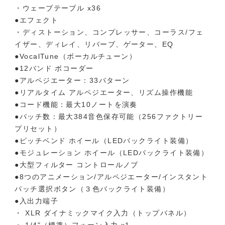
・ウェーブテーブル x36
●エフェクト
・ディストーション、コンプレッサー、コーラス/フェ
イザー、ディレイ、リバーブ、ゲーター、EQ
●VocalTune（ボーカルチューン）
●12バンド ボコーダー
●アルペジエーター：33パターン
●リアルタイム アルペジエーター、リズム操作機能
●コード機能：最大10ノートを演奏
●パッチ数：最大384音色保存可能（256ファクトリー
プリセット）
●ピッチベンド ホイール（LEDバックライト装備）
●モジュレーション ホイール（LEDバックライト装備）
●大型フィルター コントロールノブ
●8つのアニメーション/アルペジエーター/インスタント
パッチ選択ボタン（３色バックライト装備）
●入出力端子
・ XLR ダイナミックマイク入力（トップパネル）
・ 1/4"（標準）フォーン入力 x1