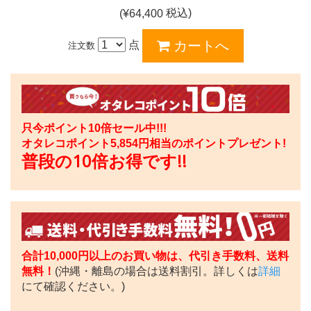
税込)
(¥
64,400
点
注文数
只今ポイント10倍セール中!!!
オタレコポイント
5,854
円相当のポイントプレゼント!
普段の10倍お得です!!
合計10,000円以上のお買い物は、代引き手数料、送料
無料！
(沖縄・離島の場合は送料割引。詳しくは
詳細
にて確認ください。)