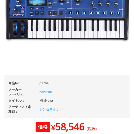
商品No：
p17616
メーカー
novation
レーベル：
タイトル：
MiniNova
アーティスト名
シンセサイザー
種別：
58,546
¥
価格
（税抜）