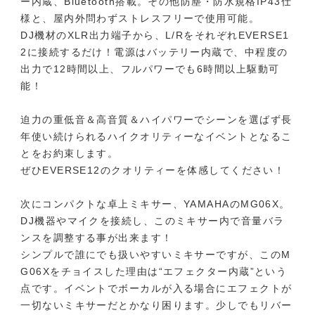
ー内蔵、Bluetooth搭載。その他防塵・防水規格IP43仕
様と、屋内外問わずストレスフリーで使用可能。
DJ機材のXLR出力端子から、L/RをそれぞれEVERSE1
2に接続するだけ！電源はバッテリー内蔵で、中程度の
出力で12時間以上、フルパワーでも6時間以上駆動可
能！
迫力の重低音＆高音質＆ハイパワーでシーンを選ばず長
年使い続けられるハイクオリティーなイベントとなるこ
とをお約束します。
ぜひEVERSE12のクオリティーを体感してください！
次にコンパクトな卓上ミキサー、YAMAHAのMG06X。
DJ機器やマイクを接続し、このミキサー内で音量バラ
ンスを調整する事が出来ます！
シンプルで誰にでも扱いやすいミキサーですが、このM
G06Xをチョイスした理由は“エフェクター内蔵”という
点です。イベントでボーカルが入る場合にエフェクトが
一切ないミキサーだとかなり困ります。少しでもリバー