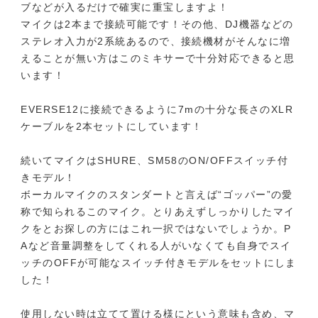
ブなどが入るだけで確実に重宝しますよ！
マイクは2本まで接続可能です！その他、DJ機器などの
ステレオ入力が2系統あるので、接続機材がそんなに増
えることが無い方はこのミキサーで十分対応できると思
います！
EVERSE12に接続できるように7mの十分な長さのXLR
ケーブルを2本セットにしています！
続いてマイクはSHURE、SM58のON/OFFスイッチ付
きモデル！
ボーカルマイクのスタンダートと言えば“ゴッパー”の愛
称で知られるこのマイク。とりあえずしっかりしたマイ
クをとお探しの方にはこれ一択ではないでしょうか。P
Aなど音量調整をしてくれる人がいなくても自身でスイ
ッチのOFFが可能なスイッチ付きモデルをセットにしま
した！
使用しない時は立てて置ける様にという意味も含め、マ