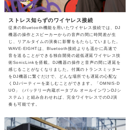
ストレス知らずのワイヤレス接続
従来のBluetooth機能を用いたワイヤレス接続では、DJ
機器の操作とスピーカーからの音声の間に時間差が生
じ、リアルタイムの演奏に影響をもたらしていました。
WAVE-EIGHTは、Bluetooth接続よりも遥かに高速で
音を送ることができる独自開発の超低遅延ワイヤレス技
術SonicLinkを搭載。DJ機器の操作と音声の間に遅延を
感じることがなくなりました。付属のトランスミッター
をDJ機器に繋ぐだけで、どんな場所でも遅延の心配な
くDJパーティーを楽しむことができます。「OMNIS-D
UO」（バッテリー内蔵ポータブル オールインワンDJシ
ステム）と組み合わせれば、完全ワイヤレスでのDJ演
奏も可能です。