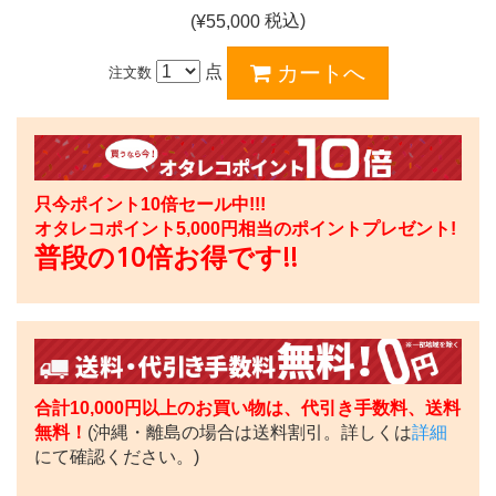
税込)
(¥
55,000
点
注文数
只今ポイント10倍セール中!!!
オタレコポイント
5,000
円相当のポイントプレゼント!
普段の10倍お得です!!
合計10,000円以上のお買い物は、代引き手数料、送料
無料！
(沖縄・離島の場合は送料割引。詳しくは
詳細
にて確認ください。)