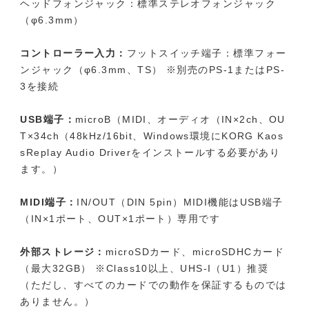
ヘッドフォンジャック：標準ステレオフォンジャック
（φ6.3mm）
コントローラー入力：
フットスイッチ端子：標準フォー
ンジャック（φ6.3mm、TS） ※別売のPS-1またはPS-
3を接続
USB端子：
microB（MIDI、オーディオ（IN×2ch、OU
T×34ch（48kHz/16bit、Windows環境にKORG Kaos
sReplay Audio Driverをインストールする必要があり
ます。）
MIDI端子：
IN/OUT（DIN 5pin）MIDI機能はUSB端子
（IN×1ポート、OUT×1ポート）専用です
外部ストレージ：
microSDカード、microSDHCカード
（最大32GB） ※Class10以上、UHS-I（U1）推奨
（ただし、すべてのカードでの動作を保証するものでは
ありません。）