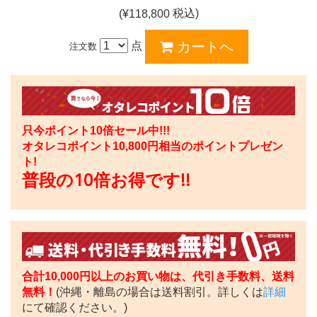
税込)
(¥
118,800
点
注文数
只今ポイント10倍セール中!!!
オタレコポイント
10,800
円相当のポイントプレゼン
ト!
普段の10倍お得です!!
合計10,000円以上のお買い物は、代引き手数料、送料
無料！
(沖縄・離島の場合は送料割引。詳しくは
詳細
にて確認ください。)