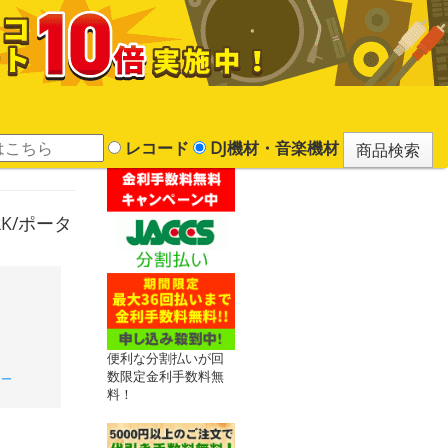
レコード
DJ機材・音楽機材
K/ポータ
便利な分割払いが回
数限定金利手数料無
カー
料！