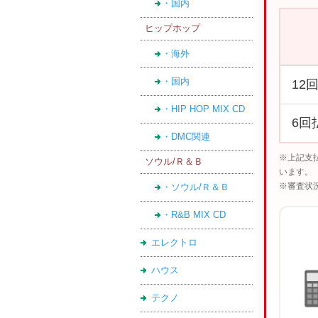
・国内
ヒップホップ
・海外
・国内
12
・HIP HOP MIX CD
6回
・DMC関連
※上記支
ソウル/Ｒ＆Ｂ
います。
※審査状
・ソウル/Ｒ＆Ｂ
・R&B MIX CD
エレクトロ
ハウス
テクノ