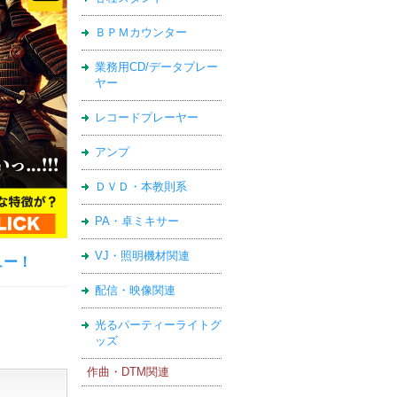
ＢＰＭカウンター
業務用CD/データプレー
ヤー
レコードプレーヤー
アンプ
ＤＶＤ・本教則系
PA・卓ミキサー
VJ・照明機材関連
ュー！
配信・映像関連
光るパーティーライトグ
ッズ
作曲・DTM関連