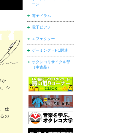
ーン
電子ドラム
電子ピアノ
エフェクター
ゲーミング・PC関連
オタレコリサイクル部
（中古品）
Kか
x」シ
が、仕
いるの