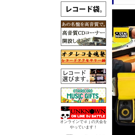
オンラインでｄｊの大会を
やっています！