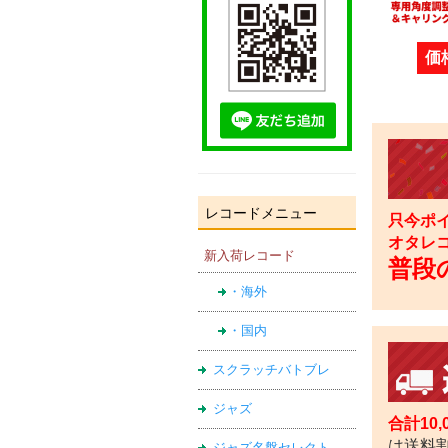
価
レコードメニュー
只今ポイ
オタレ
新入荷レコード
普段の
・海外
・国内
スクラッチバトブレ
ジャズ
合計10
は送料
ジャズ名盤セレクト