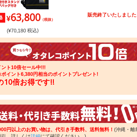
63,800
販売終了いたしました
¥
格
（税抜）
税込)
(¥
70,180
ント10倍セール中!!!
コポイント
6,380
円相当のポイントプレゼント!
10倍お得です!!
,000円以上のお買い物は、代引き手数料、送料無料！
(沖縄・離
割引。詳しくは
詳細
にて確認ください。)