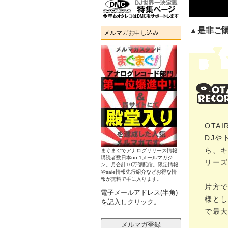
▲是非ご
メルマガお申し込み
OTA
DJや
ら、キ
まぐまぐでアナログリリース情報
購読者数日本no.1メールマガジ
リー
ン。月合計10万部配信。限定情報
やsale情報先行紹介などお得な情
報が無料で手に入ります。
片方
電子メールアドレス(半角)
様と
を記入しクリック。
で最