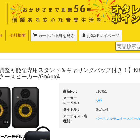
せ
会社概要
カートの中身を見る
お客様マイページ
調整可能な専用スタンド＆キャリングバッグ付き！】KR
ースピーカー/GoAux4
商品No：
p16951
メーカー
KRK
レーベル：
タイトル：
GoAux4
アーティスト名
ポータブルモニタースピー
種別：