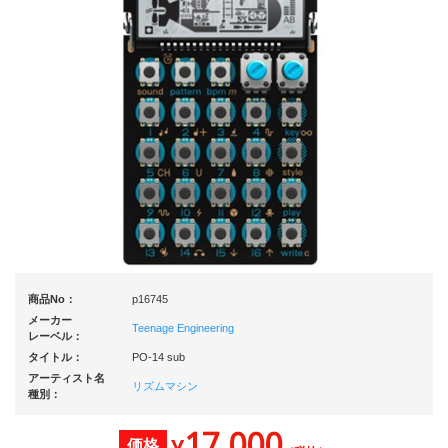
商品No：
p16745
メーカー
Teenage Engineering
レーベル：
タイトル：
PO-14 sub
アーティスト名
リズムマシン
種別：
17,000
価格