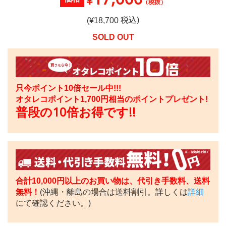
¥
（税抜）
税込)
(¥
18,700
SOLD OUT
只今ポイント10倍セール中!!!
オタレコポイント
1,700
円相当のポイントプレゼント!
普段の10倍お得です!!
合計10,000円以上のお買い物は、代引き手数料、送料
無料！
(沖縄・離島の場合は送料割引。詳しくは
詳細
にて確認ください。)