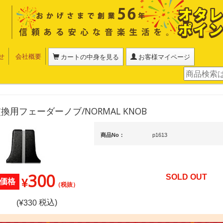
せ
会社概要
カートの中身を見る
お客様マイページ
x/交換用フェーダーノブ/NORMAL KNOB
商品No：
p1613
300
SOLD OUT
¥
価格
（税抜）
税込)
(¥
330