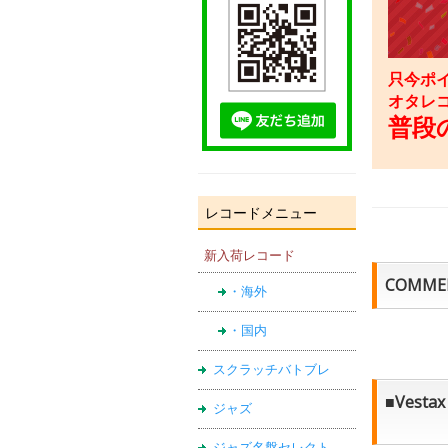
只今ポイ
オタレ
普段の
レコードメニュー
新入荷レコード
COMME
・海外
・国内
スクラッチバトブレ
■Ves
ジャズ
ジャズ名盤セレクト