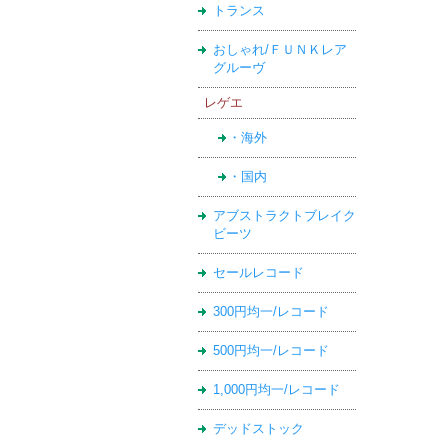
トランス
おしゃれ/ＦＵＮＫレア
グルーヴ
レゲエ
・海外
・国内
アブストラクトブレイク
ビーツ
セールレコード
300円均一/レコード
500円均一/レコード
1,000円均一/レコード
デッドストック