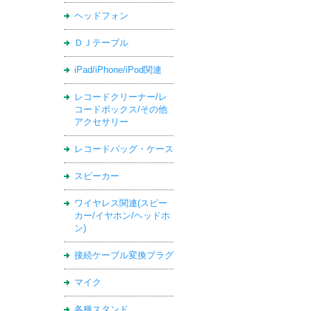
ヘッドフォン
ＤＪテーブル
iPad/iPhone/iPod関連
レコードクリーナー/レ
コードボックス/その他
アクセサリー
レコードバッグ・ケース
スピーカー
ワイヤレス関連(スピー
カー/イヤホン/ヘッドホ
ン)
接続ケーブル変換プラグ
マイク
各種スタンド