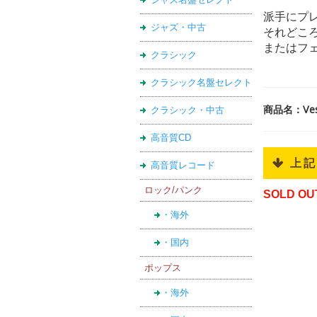
派手にプ
ジャズ・中古
それどこ
またはフ
クラシック
クラシック名盤セレクト
商品名：Ves
クラシック・中古
高音質CD
 上
高音質レコード
ロック/パンク
SOLD OU
・海外
・国内
ポップス
・海外