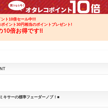
ント10倍セール中!!!
コポイント
30
円相当のポイントプレゼント!
10倍お得です!!
NT
taxミキサーの標準フェーダーノブ！■