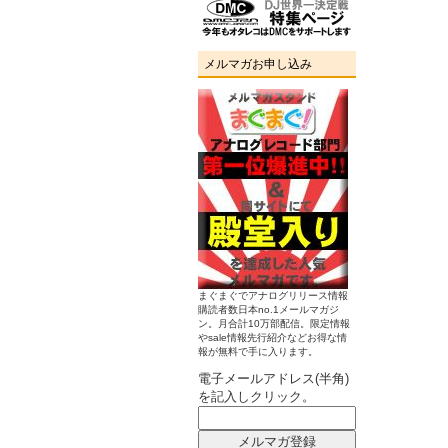
メルマガお申し込み
まぐまぐでアナログリリース情報
購読者数日本no.1メールマガジ
ン。月合計10万部配信。限定情報
やsale情報先行紹介などお得な情
報が無料で手に入ります。
電子メールアドレス(半角)
を記入しクリック。