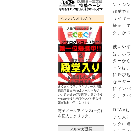
ン・シ
作業で組
サイザ
メルマガお申し込み
提示し
ク、か
使いやす
は、ホワ
ターから
ョンは
に呼び起
なラダ
まぐまぐでアナログリリース情報
にイン
購読者数日本no.1メールマガジ
ン。月合計10万部配信。限定情報
ク、ス
やsale情報先行紹介などお得な情
報が無料で手に入ります。
DFAM
電子メールアドレス(半角)
を記入しクリック。
まな人に
ックに
りに音