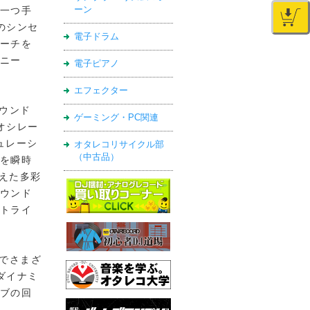
ーン
一つ手
てのシンセ
電子ドラム
ーチを
ニー
電子ピアノ
エフェクター
ウンド
ゲーミング・PC関連
オシレー
ュレーシ
オタレコリサイクル部
（中古品）
を瞬時
備えた多彩
ウンド
トライ
法でさまざ
ダイナミ
ブの回