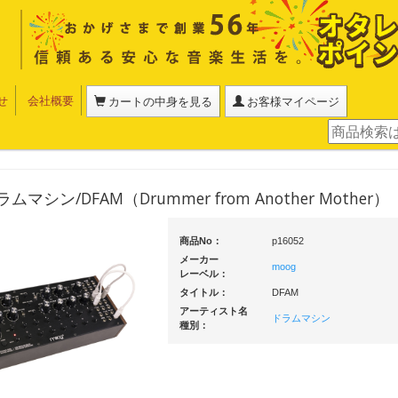
せ
会社概要
カートの中身を見る
お客様マイページ
ラムマシン/DFAM（Drummer from Another Mother）
商品No：
p16052
メーカー
moog
レーベル：
タイトル：
DFAM
アーティスト名
ドラムマシン
種別：